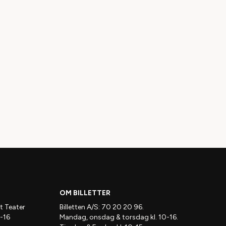
OM BILLETTER
t Teater
Billetten A/S: 70 20 20 96.
-16
Mandag, onsdag & torsdag kl. 10-16.