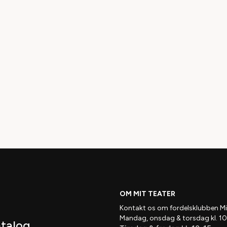
OM MIT TEATER
Kontakt os om fordelsklubben
Mi
Mandag, onsdag & torsdag kl. 10
atalog