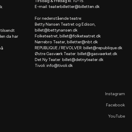
Tirsdag & Fredag kl. 10-15.
E-mail:
teaterbilletter@billetten.dk
dk
For nedenstående teatre:
Betty Nansen Teatret og Edison,
billet@bettynansen.dk
 tilsendt
Folketeatret,
billet@folketeatret.dk
den da har
Nørrebro Teater,
billetter@nbt.dk
REPUBLIQUE / REVOLVER:
billet@republique.dk
på
Østre Gasværk Teater:
billet@gasvaerket.dk
Det Ny Teater:
billet@detnyteater.dk
Tivoli:
info@tivoli.dk
Instagram
Facebook
YouTube