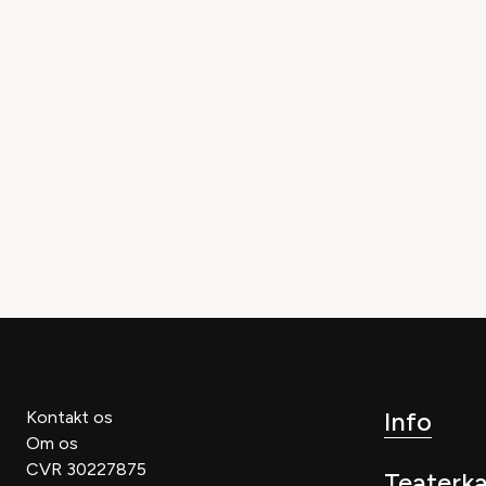
Info
Kontakt os
Om os
CVR 30227875
Teaterk