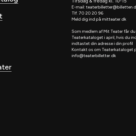
Tirsdag
&
fredag
kl
. 10
-15
E-mail:
teaterbilletter@billetten.
Tlf. 70 20 20 96
t
Meld dig ind på
mitteater.dk
Som medlem af
Mit Teater
får du
Teaterkataloget
i april, hvis
du in
indtastet din adresse i din profil
Kontakt os om Teaterkataloget 
info@teaterbilletter.dk
ater