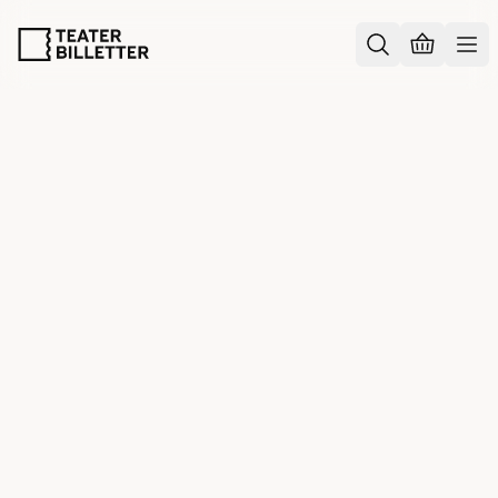
COOKIES
Du bestemmer over dine data
Vi og vores samarbejdspartnere bruger teknologier,
herunder cookies, til at indsamle oplysninger om dig til
forskellige formål, herunder:
Funktionalitet
Statistik
Marketing
Ved at trykke på ‘Accepter alle’ giver du samtykke til alle