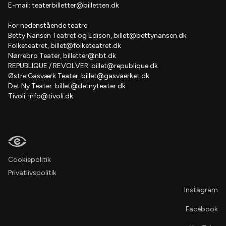
E-mail:
teaterbilletter@billetten.dk
For nedenstående teatre:
Betty Nansen Teatret og Edison,
billet@bettynansen.dk
Folketeatret,
billet@folketeatret.dk
Nørrebro Teater,
billetter@nbt.dk
REPUBLIQUE / REVOLVER:
billet@republique.dk
Østre Gasværk Teater:
billet@gasvaerket.dk
Det Ny Teater:
billet@detnyteater.dk
Tivoli:
info@tivoli.dk
Cookiepolitik
Privatlivspolitik
Instagram
Facebook