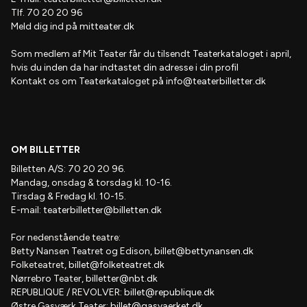
Tlf. 70 20 20 96
Meld dig ind på
mitteater.dk
Som medlem af
Mit Teater
får du tilsendt
Teaterkataloget
i april,
hvis
du inden da har indtastet din adresse i din profil
Kontakt os om Teaterkataloget på
info@teaterbilletter.dk
OM BILLETTER
Billetten A/S: 70 20 20 96.
Mandag, onsdag & torsdag kl. 10-16.
Tirsdag & Fredag kl. 10-15.
E-mail:
teaterbilletter@billetten.dk
For nedenstående teatre:
Betty Nansen Teatret og Edison,
billet@bettynansen.dk
Folketeatret,
billet@folketeatret.dk
Nørrebro Teater,
billetter@nbt.dk
REPUBLIQUE / REVOLVER:
billet@republique.dk
Østre Gasværk Teater:
billet@gasvaerket.dk