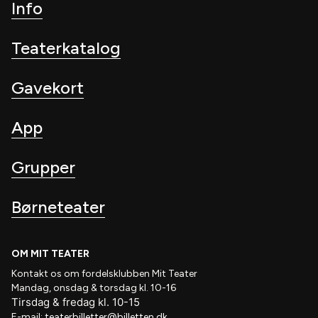
Info
Teaterkatalog
Gavekort
App
Grupper
Børneteater
OM MIT TEATER
Kontakt os om fordelsklubben
Mit Teater
Mandag, onsdag & torsdag kl. 10-16
Tirsdag
&
fredag
kl
. 10
-15
E-mail:
teaterbilletter@billetten.dk