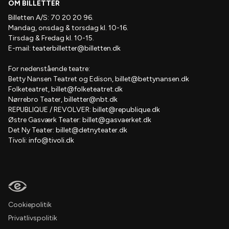
OM BILLETTER
Billetten A/S: 70 20 20 96.
Mandag, onsdag & torsdag kl. 10-16.
Tirsdag & Fredag kl. 10-15.
E-mail:
teaterbilletter@billetten.dk
For nedenstående teatre:
Betty Nansen Teatret og Edison,
billet@bettynansen.dk
Folketeatret,
billet@folketeatret.dk
Nørrebro Teater,
billetter@nbt.dk
REPUBLIQUE / REVOLVER:
billet@republique.dk
Østre Gasværk Teater:
billet@gasvaerket.dk
Det Ny Teater:
billet@detnyteater.dk
Tivoli:
info@tivoli.dk
Cookiepolitik
Privatlivspolitik