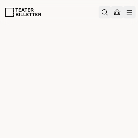
KLUBBETINGELSER
KLUBBETINGELSER FOR
MIT TEATER
Generelle betingelser
Teaterbilletter er et selvstændigt salgs, rabat- og
formidlingssamarbejde, som formidler billetter til publikum
på vegne af størstedelen af Storkøbenhavn og Sjællands
teatre og teaterproducenter.
Teaterbilletter er et samarbejde mellem den selvejende
institution
Scenit
og teatrene i
Det Københavnske