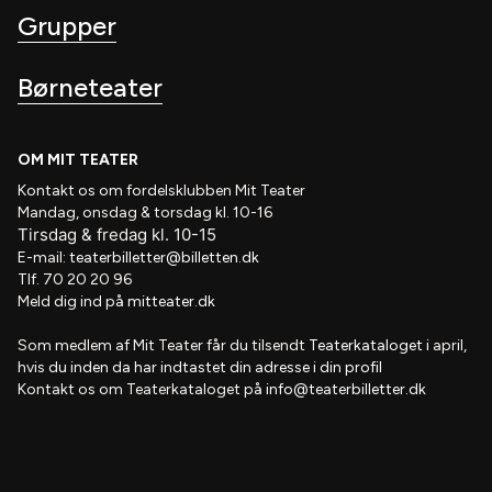
Grupper
Børneteater
OM MIT TEATER
Kontakt os om fordelsklubben
Mit Teater
Mandag, onsdag & torsdag kl. 10-16
Tirsdag
&
fredag
kl
. 10
-15
E-mail:
teaterbilletter@billetten.dk
Tlf. 70 20 20 96
Meld dig ind på
mitteater.dk
Som medlem af
Mit Teater
får du tilsendt
Teaterkataloget
i april,
hvis
du inden da har indtastet din adresse i din profil
Kontakt os om Teaterkataloget på
info@teaterbilletter.dk