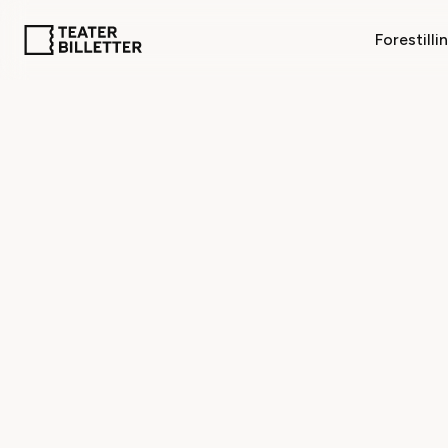
Forestilli
VIL
Ja tak! Send 
forestillinger
at klikke på 
PS: Vi giver e