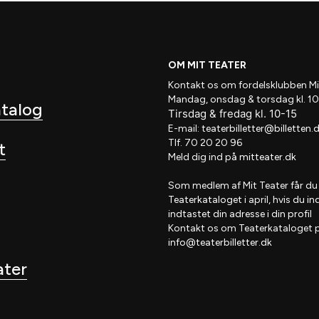
OM MIT TEATER
Kontakt os om fordelsklubben
Mi
Mandag, onsdag & torsdag kl. 10
atalog
Tirsdag
&
fredag
kl
. 10
-15
E-mail:
teaterbilletter@billetten.
Tlf. 70 20 20 96
t
Meld dig ind på
mitteater.dk
Som medlem af
Mit Teater
får du
Teaterkataloget
i april, hvis
du in
indtastet din adresse i din profil
Kontakt os om Teaterkataloget 
info@teaterbilletter.dk
ater