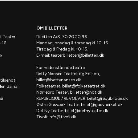
OM BILLETTER
t Teater
Billetten A/S: 70 20 20 96.
-16
Mandag, onsdag & torsdag kl. 10-16.
Tirsdag & Fredag kl. 10-15.
E-mail:
teaterbilletter@billetten.dk
dk
For nedenstående teatre:
Betty Nansen Teatret og Edison,
billet@bettynansen.dk
 tilsendt
Folketeatret,
billet@folketeatret.dk
den da har
Nørrebro Teater,
billetter@nbt.dk
REPUBLIQUE / REVOLVER:
billet@republique.dk
på
Østre Gasværk Teater:
billet@gasvaerket.dk
Det Ny Teater:
billet@detnyteater.dk
Tivoli:
info@tivoli.dk