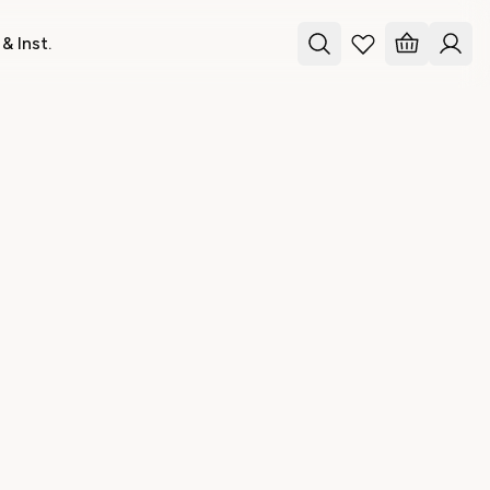
& Inst.
S?
de
melde mig ved
ivatlivspolitik
.