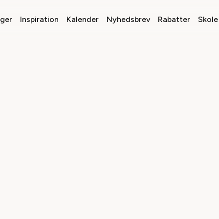
nger
Inspiration
Kalender
Nyhedsbrev
Rabatter
Skole 
 DU HØRE MERE FRA O
mig gerne e-mails om sidste nyt fra teaterverdenen, inspireren
 og aktuelle tilbud fra Teaterbilletter. Jeg kan til enhver tid fra
afmeld-linket nederst i nyhedsmailen.
ller sælger ikke dine oplysninger videre til tredjepart. Se vores
pr