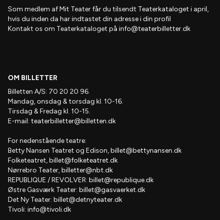
Som medlem af
Mit Teater
får du tilsendt
Teaterkataloget
i april,
hvis
du inden da har indtastet din adresse i din profil
Kontakt os om Teaterkataloget på
info@teaterbilletter.dk
OM BILLETTER
Billetten A/S: 70 20 20 96.
Mandag, onsdag & torsdag kl. 10-16.
Tirsdag & Fredag kl. 10-15.
E-mail:
teaterbilletter@billetten.dk
For nedenstående teatre:
Betty Nansen Teatret og Edison,
billet@bettynansen.dk
Folketeatret,
billet@folketeatret.dk
Nørrebro Teater,
billetter@nbt.dk
REPUBLIQUE / REVOLVER:
billet@republique.dk
Østre Gasværk Teater:
billet@gasvaerket.dk
Det Ny Teater:
billet@detnyteater.dk
Tivoli:
info@tivoli.dk