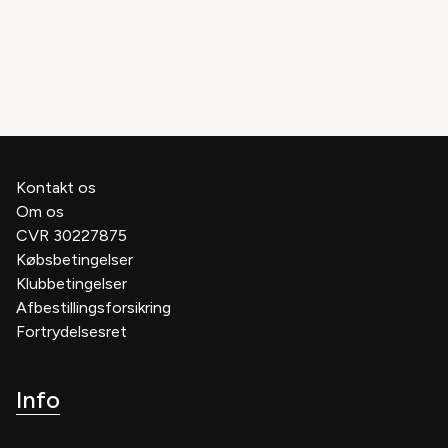
Juni 2027
01.06.2027
-
30.06.2027
Kontakt os
Om os
CVR 30227875
Købsbetingelser
Klubbetingelser
Afbestillingsforsikring
Fortrydelsesret
Info