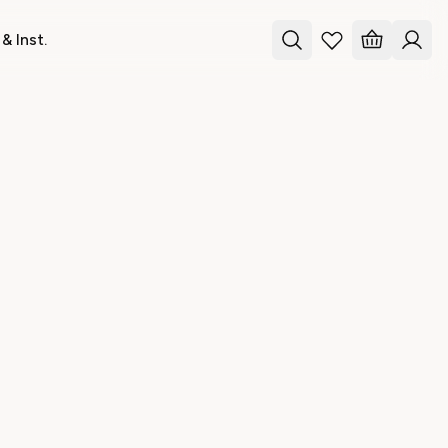
& Inst.
ne hos