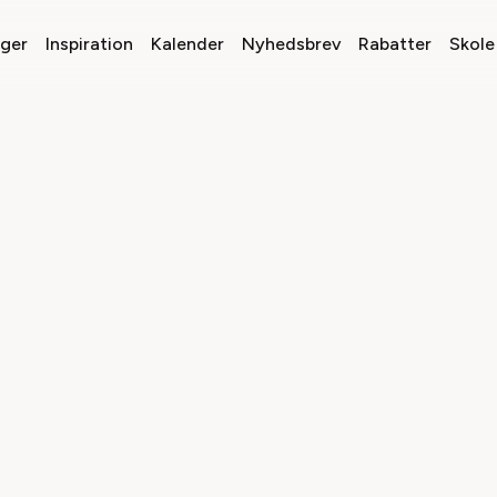
nger
Inspiration
Kalender
Nyhedsbrev
Rabatter
Skole 
TER - FORDELSKLUB
t noget at være medlem?
f
Mit Teater
er et personligt årskort uden binding til alle teatre