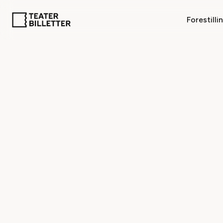
Forestilli
Information
/
Mit Teater - fordelsklub
MIT TEA
Koster de
Medlemskab a