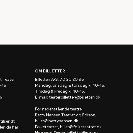
 gratis app.
og Grønnegårds
r.dk og vise i
trueret i at
 PDF
kan således
foretage gratis
t eller
re pris.
et, Edison,
te teatret
OM BILLETTER
, du ønsker at
t Teater
Billetten A/S: 70 20 20 96.
tter og
-16
Mandag, onsdag & torsdag kl. 10-16.
Tirsdag & Fredag kl. 10-15.
E-mail:
teaterbilletter@billetten.dk
dk
det kreditkort,
For nedenstående teatre:
om der er tale
Betty Nansen Teatret og Edison,
billet@bettynansen.dk
 tilsendt
Folketeatret,
billet@folketeatret.dk
den da har
r købt dem
Nørrebro Teater,
billetter@nbt.dk