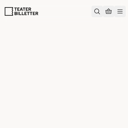
Information
/
Hør mere fra os
HØR MERE FRA OS
Har Teaterbilletter et nyhedsbrev?
Ja.