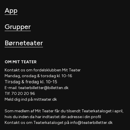
laver vi derfor stadig vores konkurrencer på dem – det
gør, at mange mennesker oplever glæden ved teater,
App
noget de måske ikke ville have gjort. Samtidig er vi hele
tiden på udkig efter nye platforme, som ikke er ejet af
Grupper
tech giganter.
Børneteater
OM MIT TEATER
Kontakt os om fordelsklubben
Mit Teater
Mandag, onsdag & torsdag kl. 10-16
Tirsdag
&
fredag
kl
. 10
-15
E-mail:
teaterbilletter@billetten.dk
Tlf. 70 20 20 96
Meld dig ind på
mitteater.dk
Som medlem af
Mit Teater
får du tilsendt
Teaterkataloget
i april,
hvis
du inden da har indtastet din adresse i din profil
Kontakt os om Teaterkataloget på
info@teaterbilletter.dk