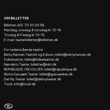
OM BILLETTER
Billetten A/S: 70 20 20 96.
Mandag, onsdag & torsdag kl. 10-16.
Tirsdag & Fredag kl. 10-15.
E-mail:
teaterbilletter@billetten.dk
For nedenstående teatre:
Betty Nansen Teatret og Edison,
billet@bettynansen.dk
Folketeatret,
billet@folketeatret.dk
Nørrebro Teater,
billetter@nbt.dk
REPUBLIQUE / REVOLVER:
billet@republique.dk
Østre Gasværk Teater:
billet@gasvaerket.dk
Det Ny Teater:
billet@detnyteater.dk
Tivoli:
info@tivoli.dk