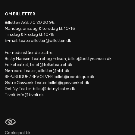
OM BILLETTER
Billetten A/S: 70 20 20 96.
Mandag, onsdag & torsdag kl. 10-16.
Tirsdag & Fredag kl. 10-15.
E-mail:
teaterbilletter@billetten.dk
For nedenstående teatre:
Betty Nansen Teatret og Edison,
billet@bettynansen.dk
Folketeatret,
billet@folketeatret.dk
Nørrebro Teater,
billetter@nbt.dk
REPUBLIQUE / REVOLVER:
billet@republique.dk
Østre Gasværk Teater:
billet@gasvaerket.dk
Det Ny Teater:
billet@detnyteater.dk
Tivoli:
info@tivoli.dk
Cookiepolitik