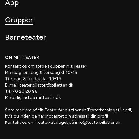
App
betalingskort.
Hvis en forestilling koster mere end 1000
kr., kan du undersøge mulighederne for at dele
Grupper
betalingen op, så du kan betale 1000 kr. med dit
Kulturpas
og det resterende beløb med et andet
betalingsmiddel.
Børneteater
OM MIT TEATER
Kontakt os om fordelsklubben
Mit Teater
Mandag, onsdag & torsdag kl. 10-16
Tirsdag
&
fredag
kl
. 10
-15
E-mail:
teaterbilletter@billetten.dk
Tlf. 70 20 20 96
Meld dig ind på
mitteater.dk
Som medlem af
Mit Teater
får du tilsendt
Teaterkataloget
i april,
hvis
du inden da har indtastet din adresse i din profil
Kontakt os om Teaterkataloget på
info@teaterbilletter.dk