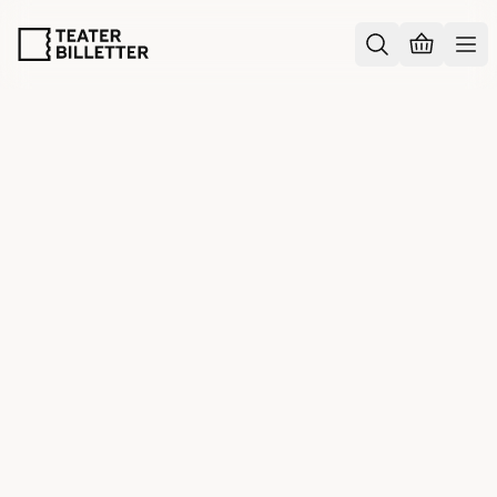
Information
/
Billetter og gavekort
BILLETTER OG GAVEKORT
Kan jeg vise mine billetter på
mobilen?