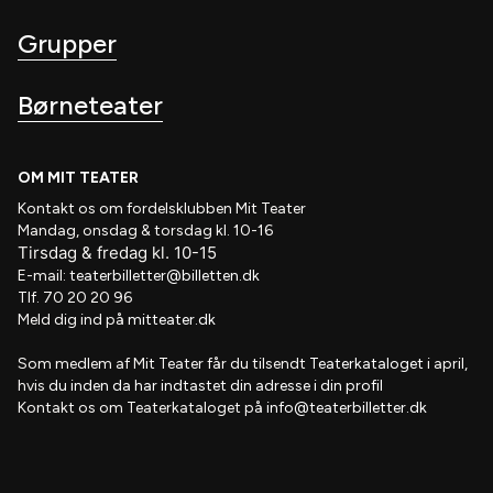
Grupper
Børneteater
OM MIT TEATER
Kontakt os om fordelsklubben
Mit Teater
Mandag, onsdag & torsdag kl. 10-16
Tirsdag
&
fredag
kl
. 10
-15
E-mail:
teaterbilletter@billetten.dk
Tlf. 70 20 20 96
Meld dig ind på
mitteater.dk
Som medlem af
Mit Teater
får du tilsendt
Teaterkataloget
i april,
hvis
du inden da har indtastet din adresse i din profil
Kontakt os om Teaterkataloget på
info@teaterbilletter.dk