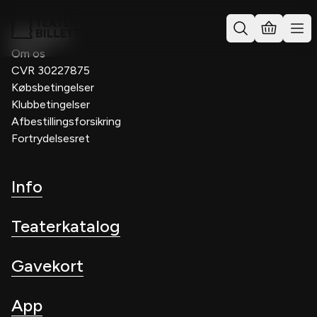
Kontakt os
Om os
CVR 30227875
Købsbetingelser
Klubbetingelser
Afbestillingsforsikring
Fortrydelsesret
Info
Teaterkatalog
Gavekort
App