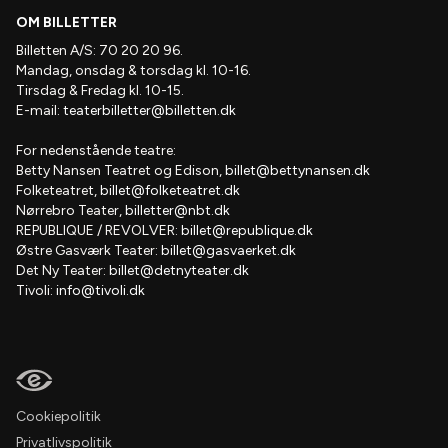
OM BILLETTER
Billetten A/S: 70 20 20 96.
Mandag, onsdag & torsdag kl. 10-16.
Tirsdag & Fredag kl. 10-15.
E-mail:
teaterbilletter@billetten.dk
For nedenstående teatre:
Betty Nansen Teatret og Edison,
billet@bettynansen.dk
Folketeatret,
billet@folketeatret.dk
Nørrebro Teater,
billetter@nbt.dk
REPUBLIQUE / REVOLVER:
billet@republique.dk
Østre Gasværk Teater:
billet@gasvaerket.dk
Det Ny Teater:
billet@detnyteater.dk
Tivoli:
info@tivoli.dk
Cookiepolitik
Privatlivspolitik