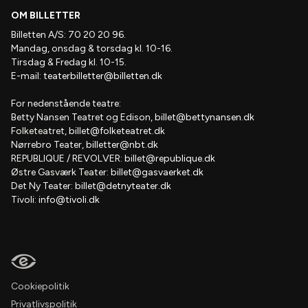
OM BILLETTER
Billetten A/S: 70 20 20 96.
Mandag, onsdag & torsdag kl. 10-16.
Tirsdag & Fredag kl. 10-15.
E-mail:
teaterbilletter@billetten.dk
For nedenstående teatre:
Betty Nansen Teatret og Edison,
billet@bettynansen.dk
Folketeatret,
billet@folketeatret.dk
Nørrebro Teater,
billetter@nbt.dk
REPUBLIQUE / REVOLVER:
billet@republique.dk
Østre Gasværk Teater:
billet@gasvaerket.dk
Det Ny Teater:
billet@detnyteater.dk
Tivoli:
info@tivoli.dk
Cookiepolitik
Privatlivspolitik