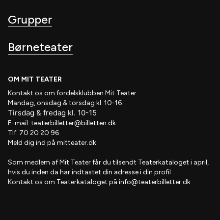
Grupper
Børneteater
OM MIT TEATER
Kontakt os om fordelsklubben
Mit Teater
Mandag, onsdag & torsdag kl. 10-16
Tirsdag
&
fredag
kl
. 10
-15
E-mail:
teaterbilletter@billetten.dk
Tlf. 70 20 20 96
Meld dig ind på
mitteater.dk
Som medlem af
Mit Teater
får du tilsendt
Teaterkataloget
i april,
hvis
du inden da har indtastet din adresse i din profil
Kontakt os om Teaterkataloget på
info@teaterbilletter.dk