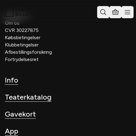
Kontakt os
Om os
CVR 30227875
Købsbetingelser
Klubbetingelser
Afbestillingsforsikring
Fortrydelsesret
Info
Teaterkatalog
Gavekort
App