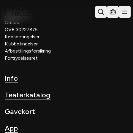
Kontakt os
Om os
CVR 30227875
Købsbetingelser
Klubbetingelser
Afbestillingsforsikring
Fortrydelsesret
Info
Teaterkatalog
Gavekort
App