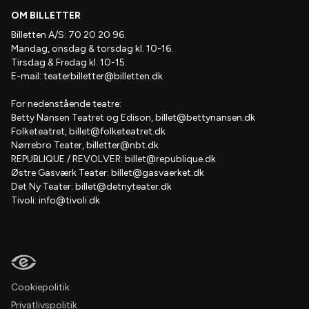
OM BILLETTER
Billetten A/S: 70 20 20 96.
Mandag, onsdag & torsdag kl. 10-16.
Tirsdag & Fredag kl. 10-15.
E-mail:
teaterbilletter@billetten.dk
For nedenstående teatre:
Betty Nansen Teatret og Edison,
billet@bettynansen.dk
Folketeatret,
billet@folketeatret.dk
Nørrebro Teater,
billetter@nbt.dk
REPUBLIQUE / REVOLVER:
billet@republique.dk
Østre Gasværk Teater:
billet@gasvaerket.dk
Det Ny Teater:
billet@detnyteater.dk
Tivoli:
info@tivoli.dk
Cookiepolitik
Privatlivspolitik