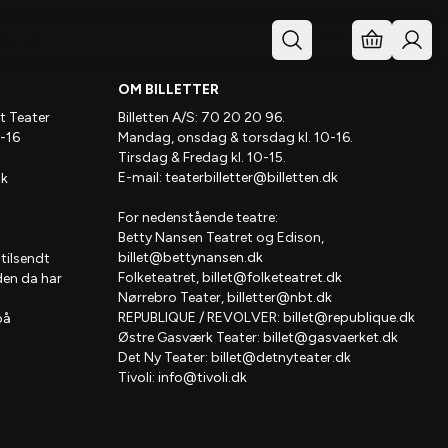
& Inst.
OM BILLETTER
t Teater
Billetten A/S: 70 20 20 96.
-16
Mandag, onsdag & torsdag kl. 10-16.
Tirsdag & Fredag kl. 10-15.
E-mail:
teaterbilletter@billetten.dk
dk
For nedenstående teatre:
Betty Nansen Teatret og Edison,
billet@bettynansen.dk
 tilsendt
Folketeatret,
billet@folketeatret.dk
den da har
Nørrebro Teater,
billetter@nbt.dk
REPUBLIQUE / REVOLVER:
billet@republique.dk
på
Østre Gasværk Teater:
billet@gasvaerket.dk
Det Ny Teater:
billet@detnyteater.dk
Tivoli:
info@tivoli.dk