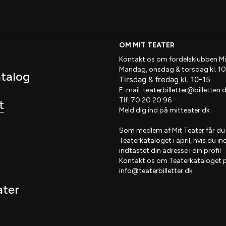
nger
Inspiration
Kalender
Nyhedsbrev
Rabatter
Skole 
OM MIT TEATER
Kontakt os om fordelsklubben
Mi
Mandag, onsdag & torsdag kl. 10
atalog
Tirsdag
&
fredag
kl
. 10
-15
E-mail:
teaterbilletter@billetten.
Tlf. 70 20 20 96
t
Meld dig ind på
mitteater.dk
Som medlem af
Mit Teater
får du
Teaterkataloget
i april, hvis
du in
indtastet din adresse i din profil
Kontakt os om Teaterkataloget 
info@teaterbilletter.dk
ater