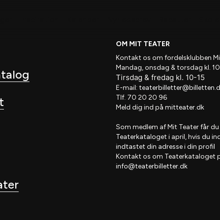
nger
Inspiration
Kalender
Nyhedsbrev
Rabatter
Skole 
OM MIT TEATER
Kontakt os om fordelsklubben
Mi
Mandag, onsdag & torsdag kl. 10
atalog
Tirsdag
&
fredag
kl
. 10
-15
E-mail:
teaterbilletter@billetten.
Tlf. 70 20 20 96
t
Meld dig ind på
mitteater.dk
Som medlem af
Mit Teater
får du
Teaterkataloget
i april, hvis
du in
indtastet din adresse i din profil
Kontakt os om Teaterkataloget 
info@teaterbilletter.dk
ater