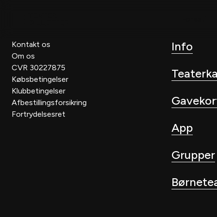
Forestilli
Info
Kontakt os
Om os
CVR 30227875
Teaterk
Købsbetingelser
Klubbetingelser
Gavekor
Afbestillingsforsikring
Fortrydelsesret
App
Grupper
Børnete