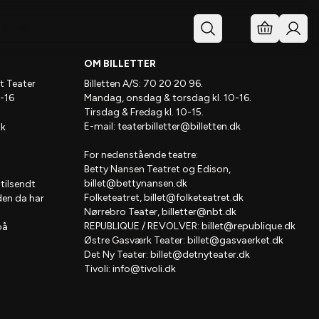
& Inst.
OM BILLETTER
t Teater
Billetten A/S: 70 20 20 96.
-16
Mandag, onsdag & torsdag kl. 10-16.
Tirsdag & Fredag kl. 10-15.
E-mail:
teaterbilletter@billetten.dk
dk
For nedenstående teatre:
Betty Nansen Teatret og Edison,
billet@bettynansen.dk
 tilsendt
Folketeatret,
billet@folketeatret.dk
den da har
Nørrebro Teater,
billetter@nbt.dk
REPUBLIQUE / REVOLVER:
billet@republique.dk
på
Østre Gasværk Teater:
billet@gasvaerket.dk
Det Ny Teater:
billet@detnyteater.dk
Tivoli:
info@tivoli.dk