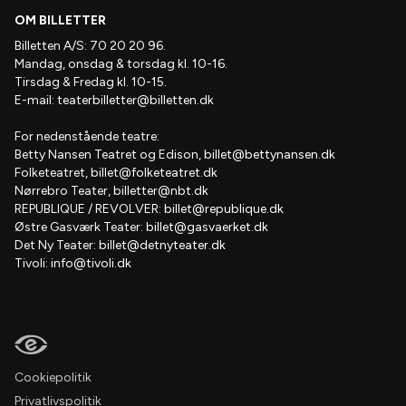
OM BILLETTER
Billetten A/S: 70 20 20 96.
Mandag, onsdag & torsdag kl. 10-16.
Tirsdag & Fredag kl. 10-15.
E-mail:
teaterbilletter@billetten.dk
For nedenstående teatre:
Betty Nansen Teatret og Edison,
billet@bettynansen.dk
Folketeatret,
billet@folketeatret.dk
Nørrebro Teater,
billetter@nbt.dk
REPUBLIQUE / REVOLVER:
billet@republique.dk
Østre Gasværk Teater:
billet@gasvaerket.dk
Det Ny Teater:
billet@detnyteater.dk
Tivoli:
info@tivoli.dk
Cookiepolitik
Privatlivspolitik