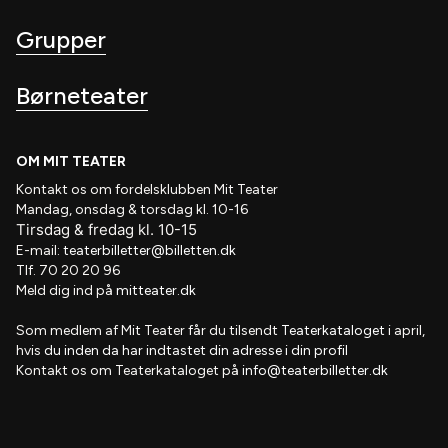
Grupper
Børneteater
OM MIT TEATER
Kontakt os om fordelsklubben
Mit Teater
Mandag, onsdag & torsdag kl. 10-16
Tirsdag
&
fredag
kl
. 10
-15
E-mail:
teaterbilletter@billetten.dk
Tlf. 70 20 20 96
Meld dig ind på
mitteater.dk
Som medlem af
Mit Teater
får du tilsendt
Teaterkataloget
i april,
hvis
du inden da har indtastet din adresse i din profil
Kontakt os om Teaterkataloget på
info@teaterbilletter.dk