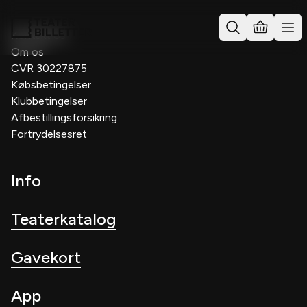
Kontakt os
Om os
CVR 30227875
Købsbetingelser
Klubbetingelser
Afbestillingsforsikring
Fortrydelsesret
Info
Teaterkatalog
Gavekort
App