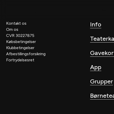
Forestilli
Info
Kontakt os
Om os
CVR 30227875
Teaterk
Købsbetingelser
Klubbetingelser
Gavekor
Afbestillingsforsikring
Fortrydelsesret
App
Grupper
Børnete