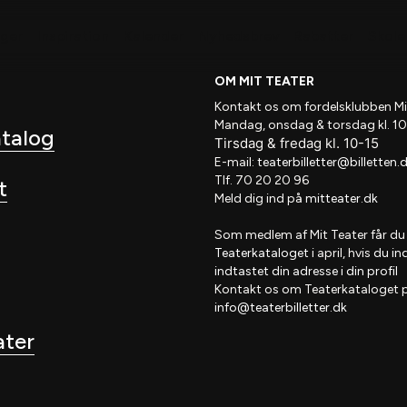
nger
Inspiration
Kalender
Nyhedsbrev
Rabatter
Skole 
OM MIT TEATER
Kontakt os om fordelsklubben
Mi
Mandag, onsdag & torsdag kl. 10
atalog
Tirsdag
&
fredag
kl
. 10
-15
E-mail:
teaterbilletter@billetten.
Tlf. 70 20 20 96
t
Meld dig ind på
mitteater.dk
Som medlem af
Mit Teater
får du
Teaterkataloget
i april, hvis
du in
indtastet din adresse i din profil
Kontakt os om Teaterkataloget 
info@teaterbilletter.dk
ater