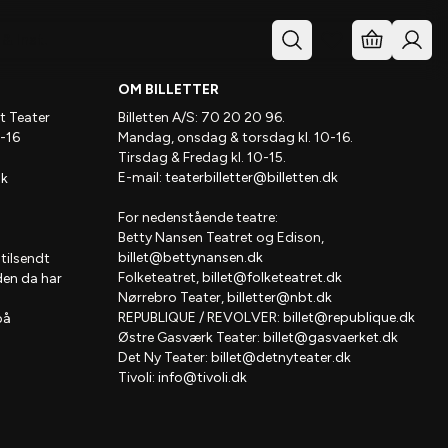
& Inst.
OM BILLETTER
t Teater
Billetten A/S: 70 20 20 96.
-16
Mandag, onsdag & torsdag kl. 10-16.
Tirsdag & Fredag kl. 10-15.
E-mail:
teaterbilletter@billetten.dk
dk
For nedenstående teatre:
Betty Nansen Teatret og Edison,
billet@bettynansen.dk
 tilsendt
Folketeatret,
billet@folketeatret.dk
den da har
Nørrebro Teater,
billetter@nbt.dk
REPUBLIQUE / REVOLVER:
billet@republique.dk
på
Østre Gasværk Teater:
billet@gasvaerket.dk
Det Ny Teater:
billet@detnyteater.dk
Tivoli:
info@tivoli.dk