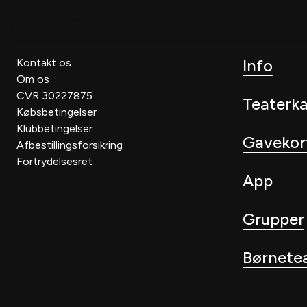
Forestilli
Info
Kontakt os
Om os
CVR 30227875
Teaterk
Købsbetingelser
Klubbetingelser
Gavekor
Afbestillingsforsikring
Fortrydelsesret
App
Grupper
Børnete