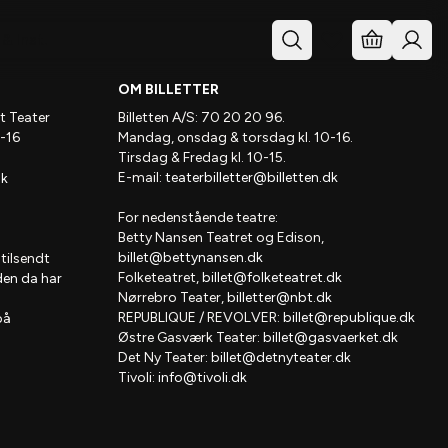
& Inst.
OM BILLETTER
t Teater
Billetten A/S: 70 20 20 96.
-16
Mandag, onsdag & torsdag kl. 10-16.
Tirsdag & Fredag kl. 10-15.
E-mail:
teaterbilletter@billetten.dk
dk
For nedenstående teatre:
Betty Nansen Teatret og Edison,
billet@bettynansen.dk
 tilsendt
Folketeatret,
billet@folketeatret.dk
den da har
Nørrebro Teater,
billetter@nbt.dk
REPUBLIQUE / REVOLVER:
billet@republique.dk
på
Østre Gasværk Teater:
billet@gasvaerket.dk
Det Ny Teater:
billet@detnyteater.dk
Tivoli:
info@tivoli.dk