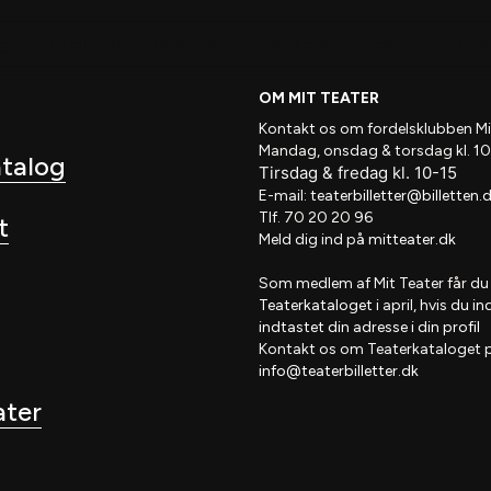
nger
Inspiration
Kalender
Nyhedsbrev
Rabatter
Skole 
OM MIT TEATER
Kontakt os om fordelsklubben
Mi
Mandag, onsdag & torsdag kl. 10
atalog
Tirsdag
&
fredag
kl
. 10
-15
E-mail:
teaterbilletter@billetten.
Tlf. 70 20 20 96
t
Meld dig ind på
mitteater.dk
Som medlem af
Mit Teater
får du
Teaterkataloget
i april, hvis
du in
indtastet din adresse i din profil
Kontakt os om Teaterkataloget 
info@teaterbilletter.dk
ater