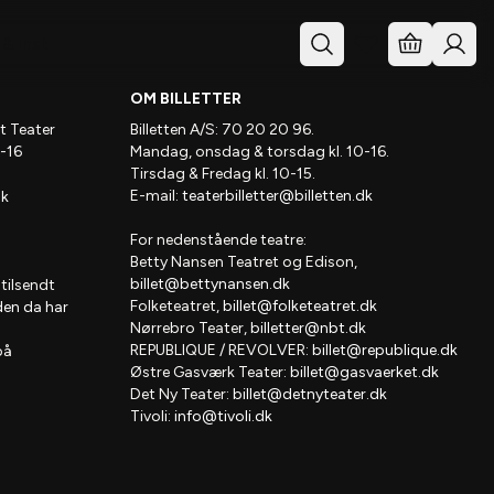
& Inst.
OM BILLETTER
t Teater
Billetten A/S: 70 20 20 96.
-16
Mandag, onsdag & torsdag kl. 10-16.
Tirsdag & Fredag kl. 10-15.
E-mail:
teaterbilletter@billetten.dk
dk
For nedenstående teatre:
Betty Nansen Teatret og Edison,
billet@bettynansen.dk
 tilsendt
Folketeatret,
billet@folketeatret.dk
den da har
Nørrebro Teater,
billetter@nbt.dk
REPUBLIQUE / REVOLVER:
billet@republique.dk
på
Østre Gasværk Teater:
billet@gasvaerket.dk
Det Ny Teater:
billet@detnyteater.dk
Tivoli:
info@tivoli.dk