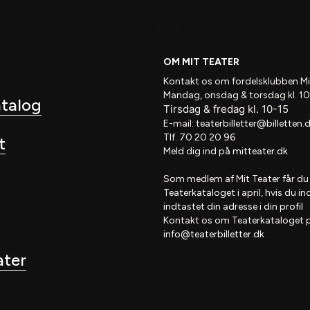
nger
Inspiration
Kalender
Nyhedsbrev
Rabatter
Skole 
OM MIT TEATER
Kontakt os om fordelsklubben
Mi
Mandag, onsdag & torsdag kl. 10
atalog
Tirsdag
&
fredag
kl
. 10
-15
E-mail:
teaterbilletter@billetten.
Tlf. 70 20 20 96
t
Meld dig ind på
mitteater.dk
Som medlem af
Mit Teater
får du
Teaterkataloget
i april, hvis
du in
indtastet din adresse i din profil
Kontakt os om Teaterkataloget 
info@teaterbilletter.dk
ater