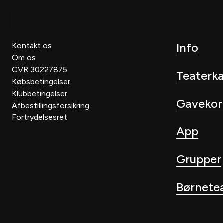
Forestilli
Info
Kontakt os
Om os
CVR 30227875
Teaterk
Købsbetingelser
Klubbetingelser
Gavekor
Afbestillingsforsikring
Fortrydelsesret
App
Grupper
Børnete