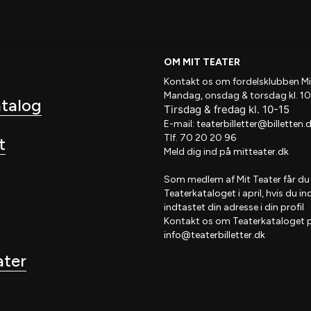
nger
Inspiration
Kalender
Nyhedsbrev
Rabatter
Skole 
OM MIT TEATER
Kontakt os om fordelsklubben
Mi
Mandag, onsdag & torsdag kl. 10
atalog
Tirsdag
&
fredag
kl
. 10
-15
E-mail:
teaterbilletter@billetten.
Tlf. 70 20 20 96
t
Meld dig ind på
mitteater.dk
Som medlem af
Mit Teater
får du
Teaterkataloget
i april, hvis
du in
indtastet din adresse i din profil
Kontakt os om Teaterkataloget 
info@teaterbilletter.dk
ater