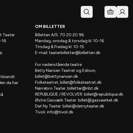
& Inst.
OM BILLETTER
t Teater
Billetten A/S: 70 20 20 96.
-16
Mandag, onsdag & torsdag kl. 10-16.
Tirsdag & Fredag kl. 10-15.
E-mail:
teaterbilletter@billetten.dk
dk
For nedenstående teatre:
Betty Nansen Teatret og Edison,
billet@bettynansen.dk
 tilsendt
Folketeatret,
billet@folketeatret.dk
den da har
Nørrebro Teater,
billetter@nbt.dk
REPUBLIQUE / REVOLVER:
billet@republique.dk
på
Østre Gasværk Teater:
billet@gasvaerket.dk
Det Ny Teater:
billet@detnyteater.dk
Tivoli:
info@tivoli.dk