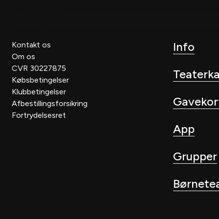
Forestilli
Info
Kontakt os
Om os
CVR 30227875
Teaterk
Købsbetingelser
Klubbetingelser
Gavekor
Afbestillingsforsikring
Fortrydelsesret
App
Grupper
Børnete