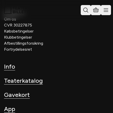
Kontakt os
Om os
CVR 30227875
Købsbetingelser
Klubbetingelser
Afbestillingsforsikring
Fortrydelsesret
Info
Teaterkatalog
Gavekort
App