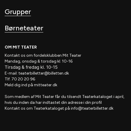
Grupper
Børneteater
OM MIT TEATER
Kontakt os om fordelsklubben
Mit Teater
Mandag, onsdag & torsdag kl. 10-16
Tirsdag
&
fredag
kl
. 10
-15
E-mail:
teaterbilletter@billetten.dk
Tlf. 70 20 20 96
Meld dig ind på
mitteater.dk
Som medlem af
Mit Teater
får du tilsendt
Teaterkataloget
i april,
hvis
du inden da har indtastet din adresse i din profil
Kontakt os om Teaterkataloget på
info@teaterbilletter.dk