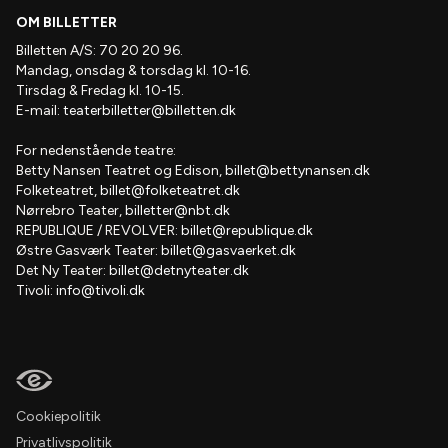
OM BILLETTER
Billetten A/S: 70 20 20 96.
Mandag, onsdag & torsdag kl. 10-16.
Tirsdag & Fredag kl. 10-15.
E-mail:
teaterbilletter@billetten.dk
For nedenstående teatre:
Betty Nansen Teatret og Edison,
billet@bettynansen.dk
Folketeatret,
billet@folketeatret.dk
Nørrebro Teater,
billetter@nbt.dk
REPUBLIQUE / REVOLVER:
billet@republique.dk
Østre Gasværk Teater:
billet@gasvaerket.dk
Det Ny Teater:
billet@detnyteater.dk
Tivoli:
info@tivoli.dk
Cookiepolitik
Privatlivspolitik