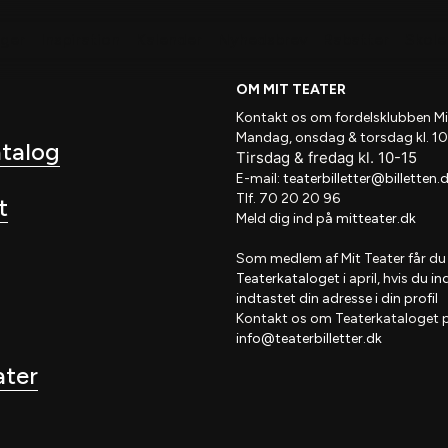
nger
Inspiration
Kalender
Nyhedsbrev
Rabatter
Skole 
OM MIT TEATER
Kontakt os om fordelsklubben
Mi
Mandag, onsdag & torsdag kl. 10
atalog
Tirsdag
&
fredag
kl
. 10
-15
E-mail:
teaterbilletter@billetten.
Tlf. 70 20 20 96
t
Meld dig ind på
mitteater.dk
Som medlem af
Mit Teater
får du
Teaterkataloget
i april, hvis
du in
indtastet din adresse i din profil
Kontakt os om Teaterkataloget 
info@teaterbilletter.dk
ater