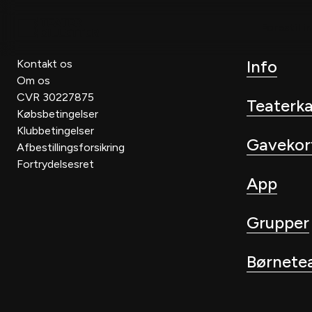
Forestilli
Info
Kontakt os
Om os
CVR 30227875
Teaterk
Købsbetingelser
Klubbetingelser
Gavekor
Afbestillingsforsikring
Fortrydelsesret
App
Grupper
Børnete