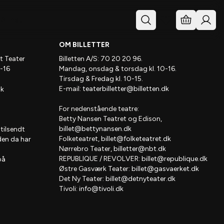
& Inst.
OM BILLETTER
t Teater
Billetten A/S: 70 20 20 96.
-16
Mandag, onsdag & torsdag kl. 10-16.
Tirsdag & Fredag kl. 10-15.
E-mail:
teaterbilletter@billetten.dk
dk
For nedenstående teatre:
Betty Nansen Teatret og Edison,
billet@bettynansen.dk
 tilsendt
Folketeatret,
billet@folketeatret.dk
den da har
Nørrebro Teater,
billetter@nbt.dk
REPUBLIQUE / REVOLVER:
billet@republique.dk
på
Østre Gasværk Teater:
billet@gasvaerket.dk
Det Ny Teater:
billet@detnyteater.dk
Tivoli:
info@tivoli.dk