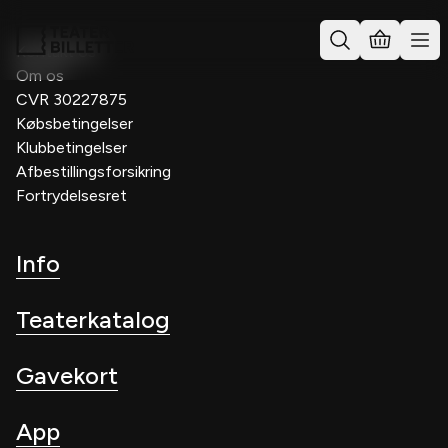
Kontakt os
Om os
CVR 30227875
Købsbetingelser
Klubbetingelser
Afbestillingsforsikring
Fortrydelsesret
Info
Teaterkatalog
Gavekort
App