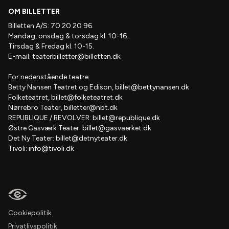
OM BILLETTER
Billetten A/S: 70 20 20 96.
Mandag, onsdag & torsdag kl. 10-16.
Tirsdag & Fredag kl. 10-15.
E-mail:
teaterbilletter@billetten.dk
For nedenstående teatre:
Betty Nansen Teatret og Edison,
billet@bettynansen.dk
Folketeatret,
billet@folketeatret.dk
Nørrebro Teater,
billetter@nbt.dk
REPUBLIQUE / REVOLVER:
billet@republique.dk
Østre Gasværk Teater:
billet@gasvaerket.dk
Det Ny Teater:
billet@detnyteater.dk
Tivoli:
info@tivoli.dk
Cookiepolitik
Privatlivspolitik