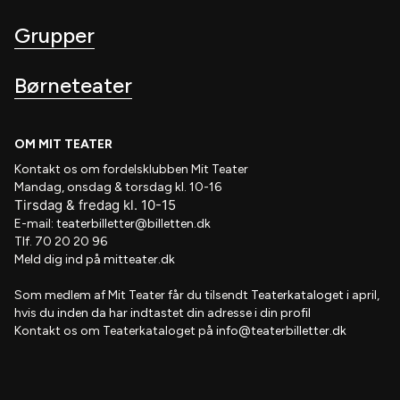
Grupper
Børneteater
OM MIT TEATER
Kontakt os om fordelsklubben
Mit Teater
Mandag, onsdag & torsdag kl. 10-16
Tirsdag
&
fredag
kl
. 10
-15
E-mail:
teaterbilletter@billetten.dk
Tlf. 70 20 20 96
Meld dig ind på
mitteater.dk
Som medlem af
Mit Teater
får du tilsendt
Teaterkataloget
i april,
hvis
du inden da har indtastet din adresse i din profil
Kontakt os om Teaterkataloget på
info@teaterbilletter.dk