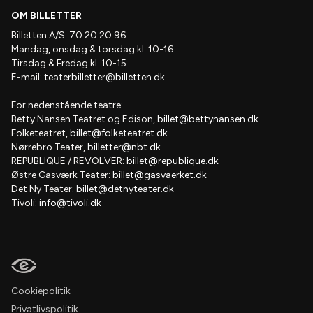
OM BILLETTER
Billetten A/S: 70 20 20 96.
Mandag, onsdag & torsdag kl. 10-16.
Tirsdag & Fredag kl. 10-15.
E-mail:
teaterbilletter@billetten.dk
For nedenstående teatre:
Betty Nansen Teatret og Edison,
billet@bettynansen.dk
Folketeatret,
billet@folketeatret.dk
Nørrebro Teater,
billetter@nbt.dk
REPUBLIQUE / REVOLVER:
billet@republique.dk
Østre Gasværk Teater:
billet@gasvaerket.dk
Det Ny Teater:
billet@detnyteater.dk
Tivoli:
info@tivoli.dk
Cookiepolitik
Privatlivspolitik