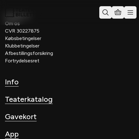
Kontakt os
Om os
CVR 30227875
Købsbetingelser
Klubbetingelser
Afbestillingsforsikring
Fortrydelsesret
Info
Teaterkatalog
Gavekort
App