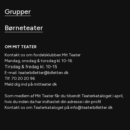
Grupper
Børneteater
OM MIT TEATER
Kontakt os om fordelsklubben
Mit Teater
Mandag, onsdag & torsdag kl. 10-16
Tirsdag
&
fredag
kl
. 10
-15
E-mail:
teaterbilletter@billetten.dk
Tlf. 70 20 20 96
Meld dig ind på
mitteater.dk
Som medlem af
Mit Teater
får du tilsendt
Teaterkataloget
i april,
hvis
du inden da har indtastet din adresse i din profil
Kontakt os om Teaterkataloget på
info@teaterbilletter.dk