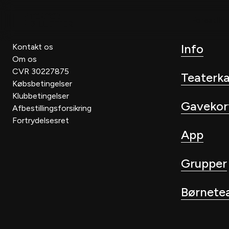
Forestilli
Info
Kontakt os
Om os
CVR 30227875
Teaterk
Købsbetingelser
Klubbetingelser
Gavekor
Afbestillingsforsikring
Fortrydelsesret
App
Grupper
Børnete