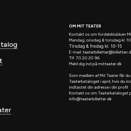
nger
Inspiration
Kalender
Nyhedsbrev
Rabatter
Skole 
OM MIT TEATER
Kontakt os om fordelsklubben
Mi
Mandag, onsdag & torsdag kl. 10
atalog
Tirsdag
&
fredag
kl
. 10
-15
E-mail:
teaterbilletter@billetten.
Tlf. 70 20 20 96
t
Meld dig ind på
mitteater.dk
Som medlem af
Mit Teater
får du
Teaterkataloget
i april, hvis
du in
indtastet din adresse i din profil
Kontakt os om Teaterkataloget 
info@teaterbilletter.dk
ater