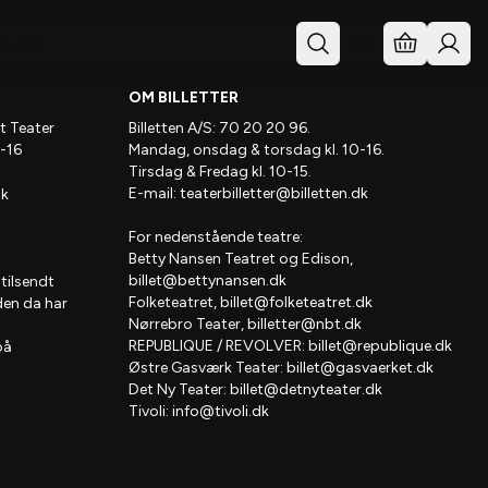
& Inst.
OM BILLETTER
t Teater
Billetten A/S: 70 20 20 96.
-16
Mandag, onsdag & torsdag kl. 10-16.
Tirsdag & Fredag kl. 10-15.
E-mail:
teaterbilletter@billetten.dk
dk
For nedenstående teatre:
Betty Nansen Teatret og Edison,
billet@bettynansen.dk
 tilsendt
Folketeatret,
billet@folketeatret.dk
den da har
Nørrebro Teater,
billetter@nbt.dk
REPUBLIQUE / REVOLVER:
billet@republique.dk
på
Østre Gasværk Teater:
billet@gasvaerket.dk
Det Ny Teater:
billet@detnyteater.dk
Tivoli:
info@tivoli.dk