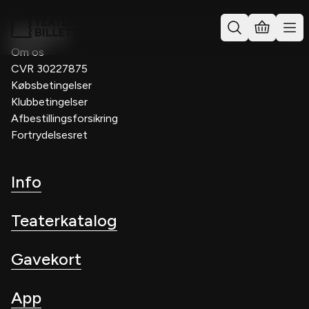
Kontakt os
Om os
CVR 30227875
Købsbetingelser
Klubbetingelser
Afbestillingsforsikring
Fortrydelsesret
Info
Teaterkatalog
Gavekort
App