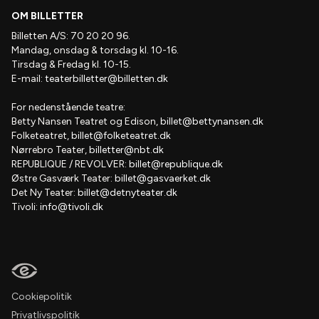
OM BILLETTER
Billetten A/S: 70 20 20 96.
Mandag, onsdag & torsdag kl. 10-16.
Tirsdag & Fredag kl. 10-15.
E-mail:
teaterbilletter@billetten.dk
For nedenstående teatre:
Betty Nansen Teatret og Edison,
billet@bettynansen.dk
Folketeatret,
billet@folketeatret.dk
Nørrebro Teater,
billetter@nbt.dk
REPUBLIQUE / REVOLVER:
billet@republique.dk
Østre Gasværk Teater:
billet@gasvaerket.dk
Det Ny Teater:
billet@detnyteater.dk
Tivoli:
info@tivoli.dk
Cookiepolitik
Privatlivspolitik