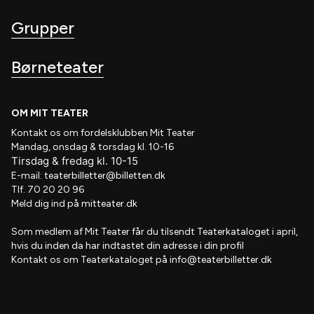
Grupper
Børneteater
OM MIT TEATER
Kontakt os om fordelsklubben
Mit Teater
Mandag, onsdag & torsdag kl. 10-16
Tirsdag
&
fredag
kl
. 10
-15
E-mail:
teaterbilletter@billetten.dk
Tlf. 70 20 20 96
Meld dig ind på
mitteater.dk
Som medlem af
Mit Teater
får du tilsendt
Teaterkataloget
i april,
hvis
du inden da har indtastet din adresse i din profil
Kontakt os om Teaterkataloget på
info@teaterbilletter.dk