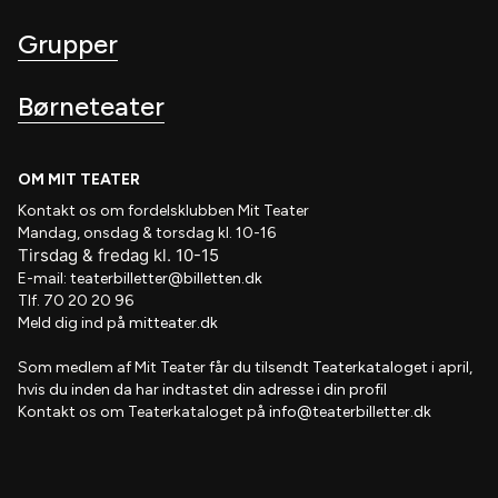
Grupper
Børneteater
OM MIT TEATER
Kontakt os om fordelsklubben
Mit Teater
Mandag, onsdag & torsdag kl. 10-16
Tirsdag
&
fredag
kl
. 10
-15
E-mail:
teaterbilletter@billetten.dk
Tlf. 70 20 20 96
Meld dig ind på
mitteater.dk
Som medlem af
Mit Teater
får du tilsendt
Teaterkataloget
i april,
hvis
du inden da har indtastet din adresse i din profil
Kontakt os om Teaterkataloget på
info@teaterbilletter.dk