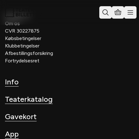
Kontakt os
Om os
CVR 30227875
Købsbetingelser
Klubbetingelser
Afbestillingsforsikring
Fortrydelsesret
Info
Teaterkatalog
Gavekort
App