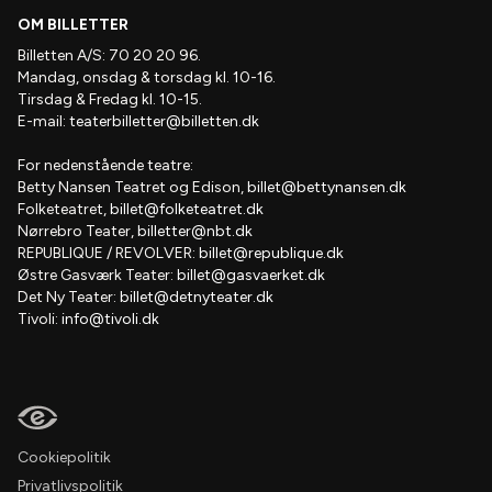
OM BILLETTER
Billetten A/S: 70 20 20 96.
Mandag, onsdag & torsdag kl. 10-16.
Tirsdag & Fredag kl. 10-15.
E-mail:
teaterbilletter@billetten.dk
For nedenstående teatre:
Betty Nansen Teatret og Edison,
billet@bettynansen.dk
Folketeatret,
billet@folketeatret.dk
Nørrebro Teater,
billetter@nbt.dk
REPUBLIQUE / REVOLVER:
billet@republique.dk
Østre Gasværk Teater:
billet@gasvaerket.dk
Det Ny Teater:
billet@detnyteater.dk
Tivoli:
info@tivoli.dk
Cookiepolitik
Privatlivspolitik