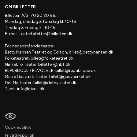
OM BILLETTER
Billetten A/S: 70 20 20 96.
Mandag, onsdag & torsdag kl. 10-16.
Tirsdag & Fredag kl. 10-15.
E-mail:
teaterbilletter@billetten.dk
For nedenstående teatre:
Betty Nansen Teatret og Edison,
billet@bettynansen.dk
Folketeatret,
billet@folketeatret.dk
Nørrebro Teater,
billetter@nbt.dk
REPUBLIQUE / REVOLVER:
billet@republique.dk
Østre Gasværk Teater:
billet@gasvaerket.dk
Det Ny Teater:
billet@detnyteater.dk
Tivoli:
info@tivoli.dk
Cookiepolitik
Privatlivspolitik