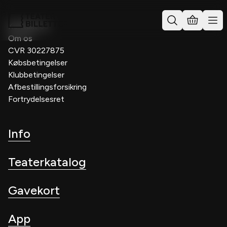
Kontakt os
Om os
CVR 30227875
Købsbetingelser
Klubbetingelser
Afbestillingsforsikring
Fortrydelsesret
Info
Teaterkatalog
Gavekort
App