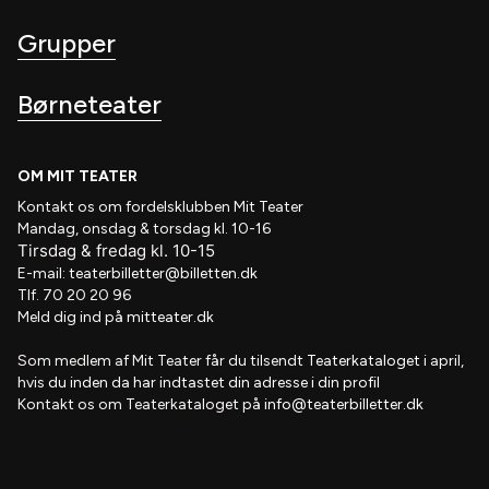
Grupper
Børneteater
OM MIT TEATER
Kontakt os om fordelsklubben
Mit Teater
Mandag, onsdag & torsdag kl. 10-16
Tirsdag
&
fredag
kl
. 10
-15
E-mail:
teaterbilletter@billetten.dk
Tlf. 70 20 20 96
Meld dig ind på
mitteater.dk
Som medlem af
Mit Teater
får du tilsendt
Teaterkataloget
i april,
hvis
du inden da har indtastet din adresse i din profil
Kontakt os om Teaterkataloget på
info@teaterbilletter.dk