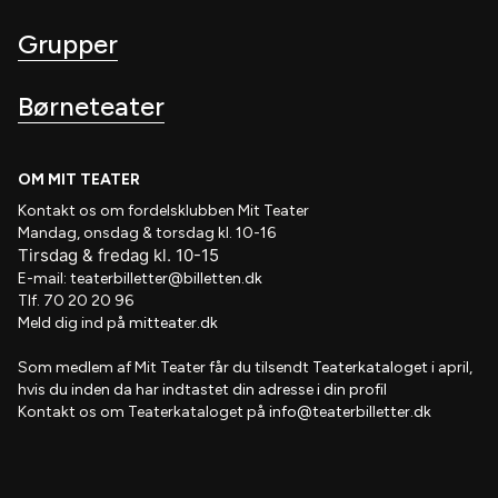
Grupper
Børneteater
OM MIT TEATER
Kontakt os om fordelsklubben
Mit Teater
Mandag, onsdag & torsdag kl. 10-16
Tirsdag
&
fredag
kl
. 10
-15
E-mail:
teaterbilletter@billetten.dk
Tlf. 70 20 20 96
Meld dig ind på
mitteater.dk
Som medlem af
Mit Teater
får du tilsendt
Teaterkataloget
i april,
hvis
du inden da har indtastet din adresse i din profil
Kontakt os om Teaterkataloget på
info@teaterbilletter.dk