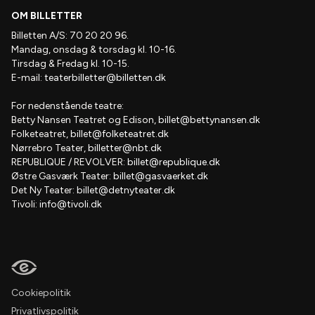
OM BILLETTER
Billetten A/S: 70 20 20 96.
Mandag, onsdag & torsdag kl. 10-16.
Tirsdag & Fredag kl. 10-15.
E-mail:
teaterbilletter@billetten.dk
For nedenstående teatre:
Betty Nansen Teatret og Edison,
billet@bettynansen.dk
Folketeatret,
billet@folketeatret.dk
Nørrebro Teater,
billetter@nbt.dk
REPUBLIQUE / REVOLVER:
billet@republique.dk
Østre Gasværk Teater:
billet@gasvaerket.dk
Det Ny Teater:
billet@detnyteater.dk
Tivoli:
info@tivoli.dk
Cookiepolitik
Privatlivspolitik