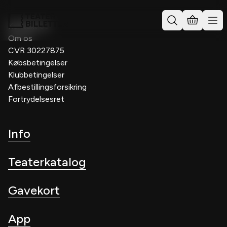
Kontakt os
Om os
CVR 30227875
Købsbetingelser
Klubbetingelser
Afbestillingsforsikring
Fortrydelsesret
Info
Teaterkatalog
Gavekort
App