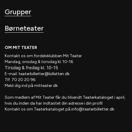
Grupper
Børneteater
OM MIT TEATER
Kontakt os om fordelsklubben
Mit Teater
Mandag, onsdag & torsdag kl. 10-16
Tirsdag
&
fredag
kl
. 10
-15
E-mail:
teaterbilletter@billetten.dk
Tlf. 70 20 20 96
Meld dig ind på
mitteater.dk
Som medlem af
Mit Teater
får du tilsendt
Teaterkataloget
i april,
hvis
du inden da har indtastet din adresse i din profil
Kontakt os om Teaterkataloget på
info@teaterbilletter.dk