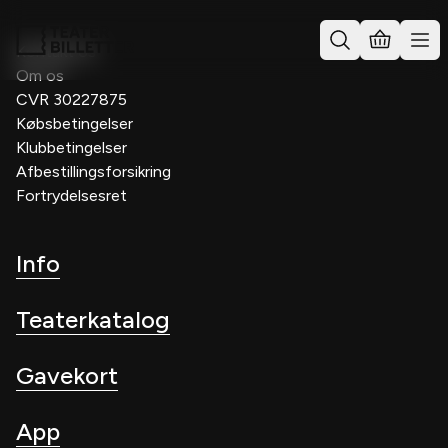
Kontakt os
Om os
CVR 30227875
Købsbetingelser
Klubbetingelser
Afbestillingsforsikring
Fortrydelsesret
Info
Teaterkatalog
Gavekort
App