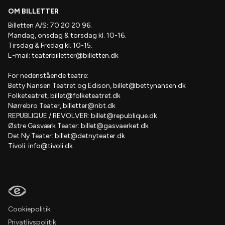
OM BILLETTER
Billetten A/S: 70 20 20 96.
Mandag, onsdag & torsdag kl. 10-16.
Tirsdag & Fredag kl. 10-15.
E-mail:
teaterbilletter@billetten.dk
For nedenstående teatre:
Betty Nansen Teatret og Edison,
billet@bettynansen.dk
Folketeatret,
billet@folketeatret.dk
Nørrebro Teater,
billetter@nbt.dk
REPUBLIQUE / REVOLVER:
billet@republique.dk
Østre Gasværk Teater:
billet@gasvaerket.dk
Det Ny Teater:
billet@detnyteater.dk
Tivoli:
info@tivoli.dk
Cookiepolitik
Privatlivspolitik