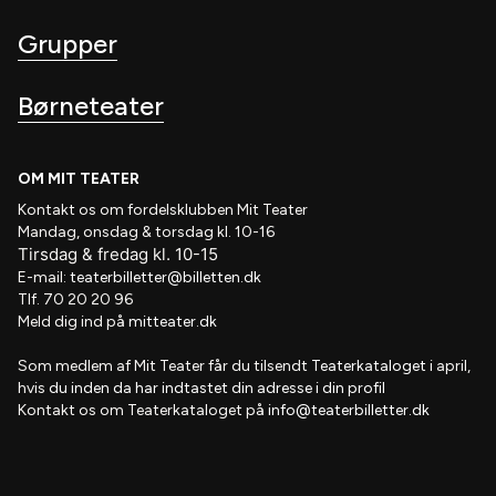
Grupper
Børneteater
OM MIT TEATER
Kontakt os om fordelsklubben
Mit Teater
Mandag, onsdag & torsdag kl. 10-16
Tirsdag
&
fredag
kl
. 10
-15
E-mail:
teaterbilletter@billetten.dk
Tlf. 70 20 20 96
Meld dig ind på
mitteater.dk
Som medlem af
Mit Teater
får du tilsendt
Teaterkataloget
i april,
hvis
du inden da har indtastet din adresse i din profil
Kontakt os om Teaterkataloget på
info@teaterbilletter.dk