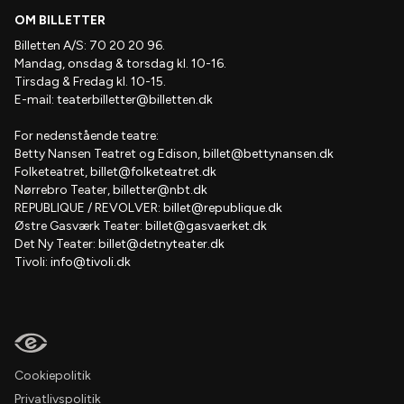
OM BILLETTER
Billetten A/S: 70 20 20 96.
Mandag, onsdag & torsdag kl. 10-16.
Tirsdag & Fredag kl. 10-15.
E-mail:
teaterbilletter@billetten.dk
For nedenstående teatre:
Betty Nansen Teatret og Edison,
billet@bettynansen.dk
Folketeatret,
billet@folketeatret.dk
Nørrebro Teater,
billetter@nbt.dk
REPUBLIQUE / REVOLVER:
billet@republique.dk
Østre Gasværk Teater:
billet@gasvaerket.dk
Det Ny Teater:
billet@detnyteater.dk
Tivoli:
info@tivoli.dk
Cookiepolitik
Privatlivspolitik