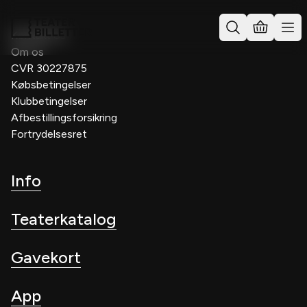
Kontakt os
Om os
CVR 30227875
Købsbetingelser
Klubbetingelser
Afbestillingsforsikring
Fortrydelsesret
Info
Teaterkatalog
Gavekort
App