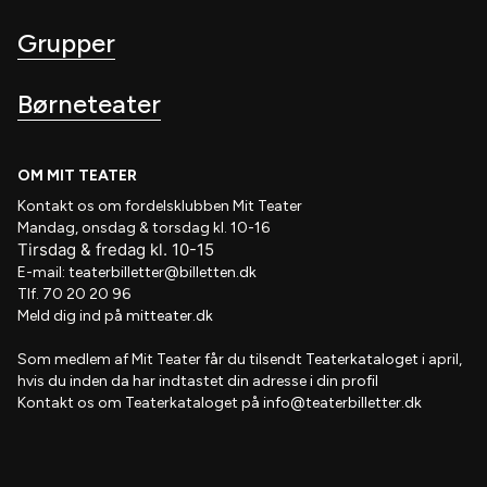
Grupper
Børneteater
OM MIT TEATER
Kontakt os om fordelsklubben
Mit Teater
Mandag, onsdag & torsdag kl. 10-16
Tirsdag
&
fredag
kl
. 10
-15
E-mail:
teaterbilletter@billetten.dk
Tlf. 70 20 20 96
Meld dig ind på
mitteater.dk
Som medlem af
Mit Teater
får du tilsendt
Teaterkataloget
i april,
hvis
du inden da har indtastet din adresse i din profil
Kontakt os om Teaterkataloget på
info@teaterbilletter.dk