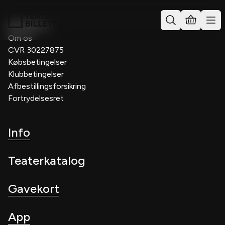
Kontakt os
Om os
CVR 30227875
Købsbetingelser
Klubbetingelser
Afbestillingsforsikring
Fortrydelsesret
Info
Teaterkatalog
Gavekort
App