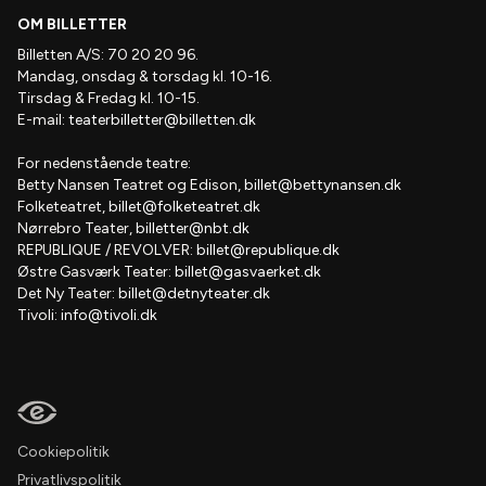
OM BILLETTER
Billetten A/S: 70 20 20 96.
Mandag, onsdag & torsdag kl. 10-16.
Tirsdag & Fredag kl. 10-15.
E-mail:
teaterbilletter@billetten.dk
For nedenstående teatre:
Betty Nansen Teatret og Edison,
billet@bettynansen.dk
Folketeatret,
billet@folketeatret.dk
Nørrebro Teater,
billetter@nbt.dk
REPUBLIQUE / REVOLVER:
billet@republique.dk
Østre Gasværk Teater:
billet@gasvaerket.dk
Det Ny Teater:
billet@detnyteater.dk
Tivoli:
info@tivoli.dk
Cookiepolitik
Privatlivspolitik