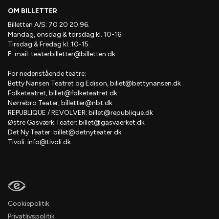
OM BILLETTER
Billetten A/S: 70 20 20 96.
Mandag, onsdag & torsdag kl. 10-16.
Tirsdag & Fredag kl. 10-15.
E-mail:
teaterbilletter@billetten.dk
For nedenstående teatre:
Betty Nansen Teatret og Edison,
billet@bettynansen.dk
Folketeatret,
billet@folketeatret.dk
Nørrebro Teater,
billetter@nbt.dk
REPUBLIQUE / REVOLVER:
billet@republique.dk
Østre Gasværk Teater:
billet@gasvaerket.dk
Det Ny Teater:
billet@detnyteater.dk
Tivoli:
info@tivoli.dk
Cookiepolitik
Privatlivspolitik