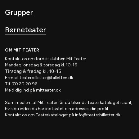
Grupper
Børneteater
OM MIT TEATER
Kontakt os om fordelsklubben
Mit Teater
Mandag, onsdag & torsdag kl. 10-16
Tirsdag
&
fredag
kl
. 10
-15
E-mail:
teaterbilletter@billetten.dk
Tlf. 70 20 20 96
Meld dig ind på
mitteater.dk
Som medlem af
Mit Teater
får du tilsendt
Teaterkataloget
i april,
hvis
du inden da har indtastet din adresse i din profil
Kontakt os om Teaterkataloget på
info@teaterbilletter.dk