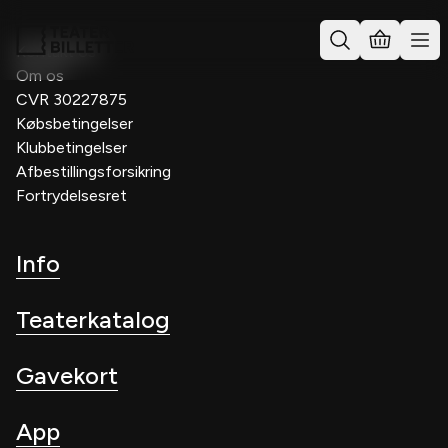
Kontakt os
Om os
CVR 30227875
Købsbetingelser
Klubbetingelser
Afbestillingsforsikring
Fortrydelsesret
Info
Teaterkatalog
Gavekort
App