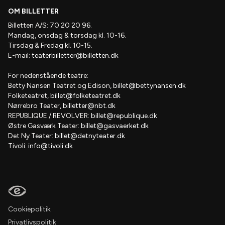
OM BILLETTER
Billetten A/S: 70 20 20 96.
Mandag, onsdag & torsdag kl. 10-16.
Tirsdag & Fredag kl. 10-15.
E-mail:
teaterbilletter@billetten.dk
For nedenstående teatre:
Betty Nansen Teatret og Edison,
billet@bettynansen.dk
Folketeatret,
billet@folketeatret.dk
Nørrebro Teater,
billetter@nbt.dk
REPUBLIQUE / REVOLVER:
billet@republique.dk
Østre Gasværk Teater:
billet@gasvaerket.dk
Det Ny Teater:
billet@detnyteater.dk
Tivoli:
info@tivoli.dk
Cookiepolitik
Privatlivspolitik