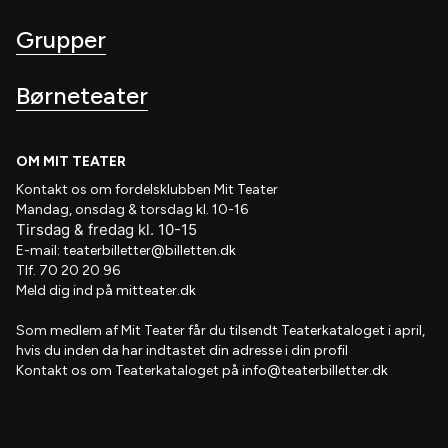
Grupper
Børneteater
OM MIT TEATER
Kontakt os om fordelsklubben
Mit Teater
Mandag, onsdag & torsdag kl. 10-16
Tirsdag
&
fredag
kl
. 10
-15
E-mail:
teaterbilletter@billetten.dk
Tlf. 70 20 20 96
Meld dig ind på
mitteater.dk
Som medlem af
Mit Teater
får du tilsendt
Teaterkataloget
i april,
hvis
du inden da har indtastet din adresse i din profil
Kontakt os om Teaterkataloget på
info@teaterbilletter.dk