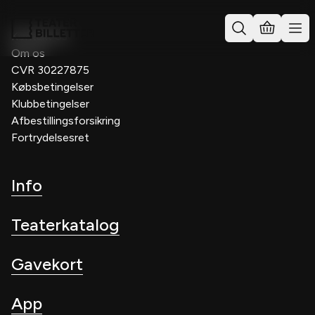
Kontakt os
Om os
CVR 30227875
Købsbetingelser
Klubbetingelser
Afbestillingsforsikring
Fortrydelsesret
Info
Teaterkatalog
Gavekort
App