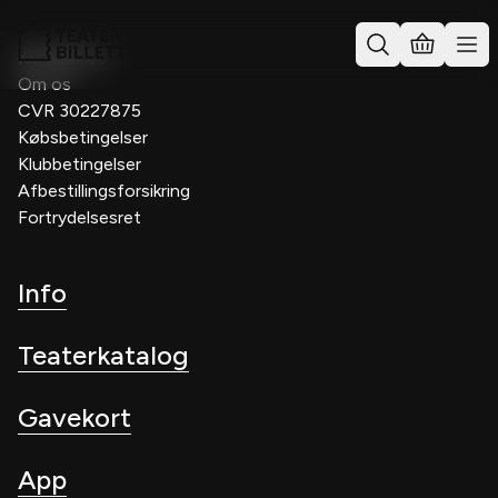
Kontakt os
Om os
CVR 30227875
Købsbetingelser
Klubbetingelser
Afbestillingsforsikring
Fortrydelsesret
Info
Teaterkatalog
Gavekort
App