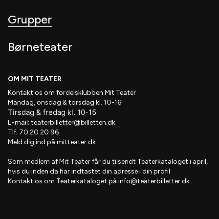
Grupper
Børneteater
OM MIT TEATER
Kontakt os om fordelsklubben
Mit Teater
Mandag, onsdag & torsdag kl. 10-16
Tirsdag
&
fredag
kl
. 10
-15
E-mail:
teaterbilletter@billetten.dk
Tlf. 70 20 20 96
Meld dig ind på
mitteater.dk
Som medlem af
Mit Teater
får du tilsendt
Teaterkataloget
i april,
hvis
du inden da har indtastet din adresse i din profil
Kontakt os om Teaterkataloget på
info@teaterbilletter.dk