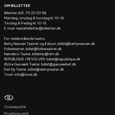
OM BILLETTER
Billetten A/S: 70 20 20 96.
Mandag, onsdag & torsdag kl. 10-16.
Tirsdag & Fredag kl. 10-15.
E-mail:
teaterbilletter@billetten.dk
For nedenstående teatre:
Betty Nansen Teatret og Edison,
billet@bettynansen.dk
Folketeatret,
billet@folketeatret.dk
Nørrebro Teater,
billetter@nbt.dk
REPUBLIQUE / REVOLVER:
billet@republique.dk
Østre Gasværk Teater:
billet@gasvaerket.dk
Det Ny Teater:
billet@detnyteater.dk
Tivoli:
info@tivoli.dk
Cookiepolitik
Privatlivspolitik