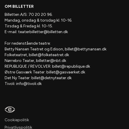
OM BILLETTER
Billetten A/S: 70 20 20 96.
Mandag, onsdag & torsdag kl. 10-16.
Tirsdag & Fredag kl. 10-15.
E-mail:
teaterbilletter@billetten.dk
For nedenstående teatre:
Betty Nansen Teatret og Edison,
billet@bettynansen.dk
Folketeatret,
billet@folketeatret.dk
Nørrebro Teater,
billetter@nbt.dk
REPUBLIQUE / REVOLVER:
billet@republique.dk
Østre Gasværk Teater:
billet@gasvaerket.dk
Det Ny Teater:
billet@detnyteater.dk
Tivoli:
info@tivoli.dk
Cookiepolitik
Privatlivspolitik