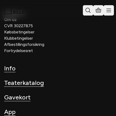
Kontakt os
Om os
CVR 30227875
Købsbetingelser
Klubbetingelser
Afbestillingsforsikring
Fortrydelsesret
Info
Teaterkatalog
Gavekort
App