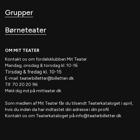
Grupper
Børneteater
OM MIT TEATER
Kontakt os om fordelsklubben
Mit Teater
Mandag, onsdag & torsdag kl. 10-16
Tirsdag
&
fredag
kl
. 10
-15
E-mail:
teaterbilletter@billetten.dk
Tlf. 70 20 20 96
Meld dig ind på
mitteater.dk
Som medlem af
Mit Teater
får du tilsendt
Teaterkataloget
i april,
hvis
du inden da har indtastet din adresse i din profil
Kontakt os om Teaterkataloget på
info@teaterbilletter.dk