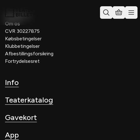
Kontakt os
Om os
CVR 30227875
Købsbetingelser
Klubbetingelser
Afbestillingsforsikring
Fortrydelsesret
Info
Teaterkatalog
Gavekort
App