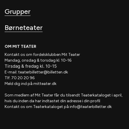
Grupper
Børneteater
OM MIT TEATER
Kontakt os om fordelsklubben
Mit Teater
Mandag, onsdag & torsdag kl. 10-16
Tirsdag
&
fredag
kl
. 10
-15
E-mail:
teaterbilletter@billetten.dk
Tlf. 70 20 20 96
Meld dig ind på
mitteater.dk
Som medlem af
Mit Teater
får du tilsendt
Teaterkataloget
i april,
hvis
du inden da har indtastet din adresse i din profil
Kontakt os om Teaterkataloget på
info@teaterbilletter.dk