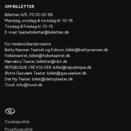
OM BILLETTER
Billetten A/S: 70 20 20 96.
Mandag, onsdag & torsdag kl. 10-16.
Tirsdag & Fredag kl. 10-15.
E-mail:
teaterbilletter@billetten.dk
For nedenstående teatre:
Betty Nansen Teatret og Edison,
billet@bettynansen.dk
Folketeatret,
billet@folketeatret.dk
Nørrebro Teater,
billetter@nbt.dk
REPUBLIQUE / REVOLVER:
billet@republique.dk
Østre Gasværk Teater:
billet@gasvaerket.dk
Det Ny Teater:
billet@detnyteater.dk
Tivoli:
info@tivoli.dk
Cookiepolitik
Privatlivspolitik