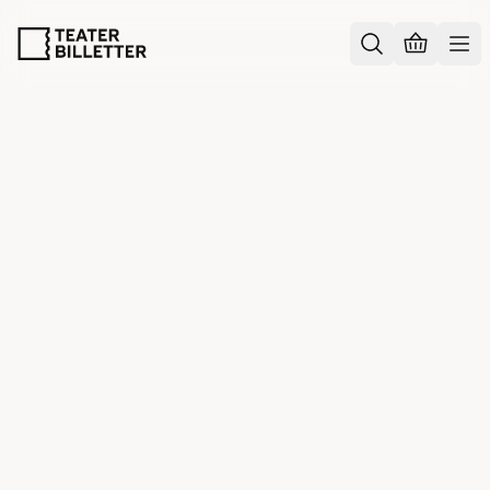
Tilbage til oversigt
Guide
-
30.05.2023
Guide: 9 do’s & don’ts for teater med
børn