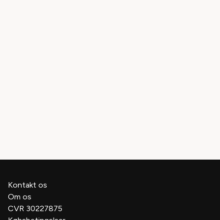
Børn elsker gentagelser – se gerne den samme forestilling
flere gange. Barnet får noget forskelligt ud af
teateroplevelsen hver gang de ser den samme forestilling
– det skaber tryghed og genkendelsens glæde.
VIDSTE DU AT
: du kan bestille billetter og få hjælp til at
bruge teatret i undervisningen og i institutionen
på
teatertur.dk
eller
brugteatret.dk
SE ALLE
:
forestillinger for børn og familier.
Kontakt os
Om os
CVR 30227875