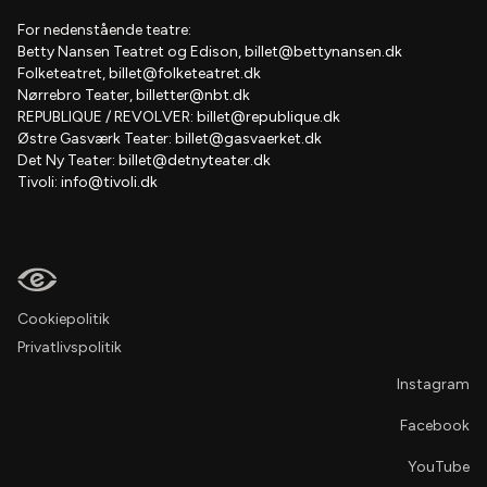
For nedenstående teatre:
Betty Nansen Teatret og Edison,
billet@bettynansen.dk
Folketeatret,
billet@folketeatret.dk
Nørrebro Teater,
billetter@nbt.dk
REPUBLIQUE / REVOLVER:
billet@republique.dk
Østre Gasværk Teater:
billet@gasvaerket.dk
Det Ny Teater:
billet@detnyteater.dk
Tivoli:
info@tivoli.dk
Cookiepolitik
Privatlivspolitik
Instagram
Facebook
YouTube