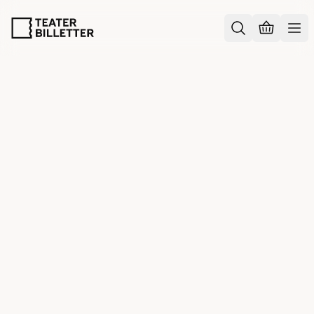
Information
/
Tilgængelighed & bæredygtighed
TILGÆNGELIGHED &
BÆREDYGTIGHED