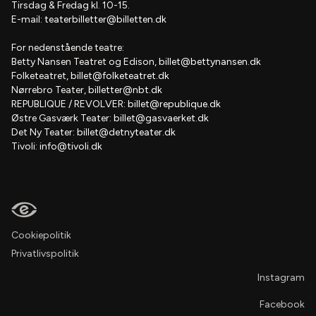
Tirsdag & Fredag kl. 10-15.
E-mail:
teaterbilletter@billetten.dk
For nedenstående teatre:
Betty Nansen Teatret og Edison,
billet@bettynansen.dk
Folketeatret,
billet@folketeatret.dk
Nørrebro Teater,
billetter@nbt.dk
REPUBLIQUE / REVOLVER:
billet@republique.dk
Østre Gasværk Teater:
billet@gasvaerket.dk
Det Ny Teater:
billet@detnyteater.dk
Tivoli:
info@tivoli.dk
Cookiepolitik
Privatlivspolitik
Instagram
Facebook