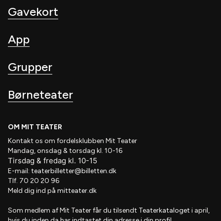
Gavekort
App
Grupper
Børneteater
OM MIT TEATER
Kontakt os om fordelsklubben
Mit Teater
Mandag, onsdag & torsdag kl. 10-16
Tirsdag
&
fredag
kl
. 10
-15
E-mail:
teaterbilletter@billetten.dk
Tlf. 70 20 20 96
Meld dig ind på
mitteater.dk
Som medlem af
Mit Teater
får du tilsendt
Teaterkataloget
i april,
hvis
du inden da har indtastet din adresse i din profil