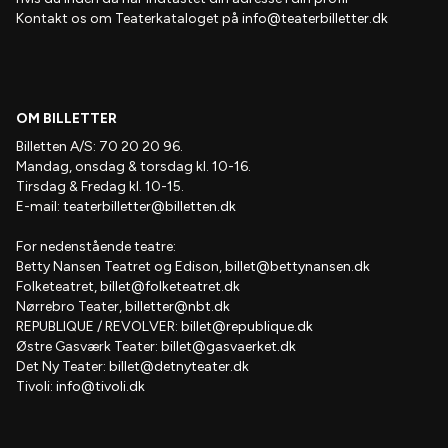
Kontakt os om Teaterkataloget på
info@teaterbilletter.dk
OM BILLETTER
Billetten A/S: 70 20 20 96.
Mandag, onsdag & torsdag kl. 10-16.
Tirsdag & Fredag kl. 10-15.
E-mail:
teaterbilletter@billetten.dk
For nedenstående teatre:
Betty Nansen Teatret og Edison,
billet@bettynansen.dk
Folketeatret,
billet@folketeatret.dk
Nørrebro Teater,
billetter@nbt.dk
REPUBLIQUE / REVOLVER:
billet@republique.dk
Østre Gasværk Teater:
billet@gasvaerket.dk
Det Ny Teater:
billet@detnyteater.dk
Tivoli:
info@tivoli.dk