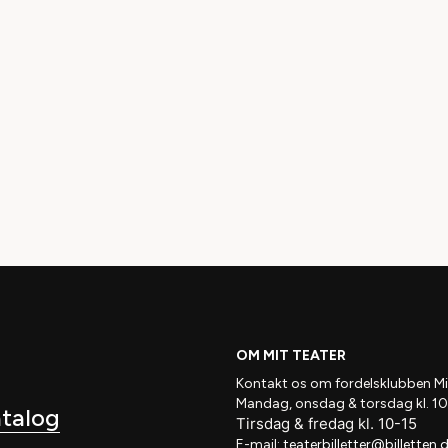
ETTER SOM
t Teater
, får du for kun 100
alle dine ledsagere samt en
OM MIT TEATER
Kontakt os om fordelsklubben
Mi
Mandag, onsdag & torsdag kl. 10
atalog
Tirsdag
&
fredag
kl
. 10
-15
E-mail:
teaterbilletter@billetten.