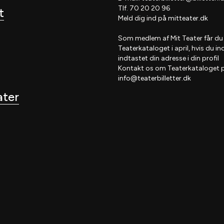
Tlf. 70 20 20 96
t
Meld dig ind på
mitteater.dk
Som medlem af
Mit Teater
får du
Teaterkataloget
i april, hvis
du in
indtastet din adresse i din profil
Kontakt os om Teaterkataloget 
info@teaterbilletter.dk
ater