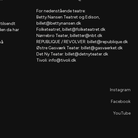
For nedenstående teatre:
Betty Nansen Teatret og Edison,
billet@bettynansen.dk
 tilsendt
Folketeatret,
billet@folketeatret.dk
den da har
Nørrebro Teater,
billetter@nbt.dk
REPUBLIQUE / REVOLVER:
billet@republique.dk
på
Østre Gasværk Teater:
billet@gasvaerket.dk
Det Ny Teater:
billet@detnyteater.dk
Tivoli:
info@tivoli.dk
Instagram
Facebook
YouTube