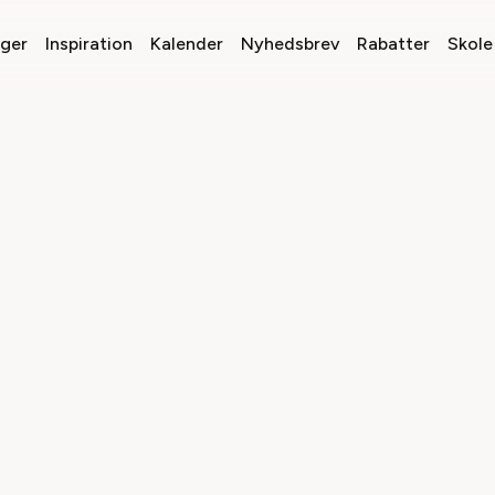
nger
Inspiration
Kalender
Nyhedsbrev
Rabatter
Skole 
Vælg dato
Vælg genre