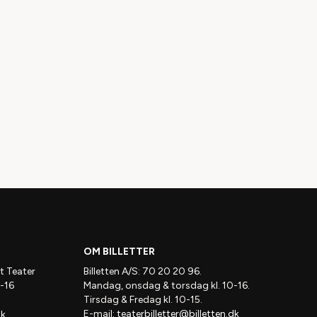
LÆS MERE
OM BILLETTER
t Teater
Billetten A/S: 70 20 20 96.
-16
Mandag, onsdag & torsdag kl. 10-16.
Tirsdag & Fredag kl. 10-15.
E-mail:
teaterbilletter@billetten.dk
dk