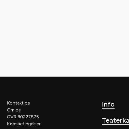
FÅ RABAT PÅ DINE BILL
MEDLEM AF MIT TEATER
Som medlem af Teaterbilletters fordelsklub
Mi
kr. om året adgang til rabatter til dig selv og 
række eksklusive fordele.
Info
Kontakt os
Om os
CVR 30227875
Teaterk
Købsbetingelser