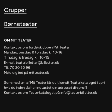
Grupper
Børneteater
OM MIT TEATER
Kontakt os om fordelsklubben
Mit Teater
Mandag, onsdag & torsdag kl. 10-16
Tirsdag
&
fredag
kl
. 10
-15
E-mail:
teaterbilletter@billetten.dk
Tlf. 70 20 20 96
Meld dig ind på
mitteater.dk
Som medlem af
Mit Teater
får du tilsendt
Teaterkataloget
i april,
hvis
du inden da har indtastet din adresse i din profil
Kontakt os om Teaterkataloget på
info@teaterbilletter.dk