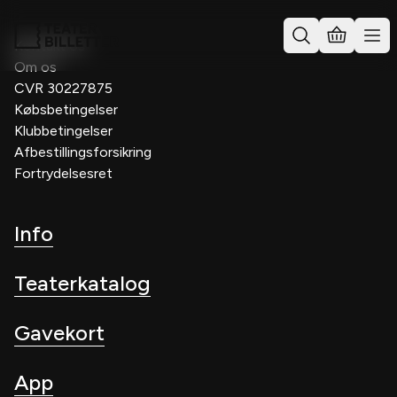
Kontakt os
Om os
CVR 30227875
Købsbetingelser
Klubbetingelser
Afbestillingsforsikring
Fortrydelsesret
Info
Teaterkatalog
Gavekort
App