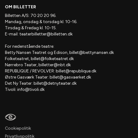
OM BILLETTER
Billetten A/S: 70 20 20 96.
Mandag, onsdag & torsdag kl. 10-16.
Tirsdag & Fredag kl. 10-15.
E-mail:
teaterbilletter@billetten.dk
For nedenstående teatre:
Betty Nansen Teatret og Edison,
billet@bettynansen.dk
Folketeatret,
billet@folketeatret.dk
Nørrebro Teater,
billetter@nbt.dk
REPUBLIQUE / REVOLVER:
billet@republique.dk
Østre Gasværk Teater:
billet@gasvaerket.dk
Det Ny Teater:
billet@detnyteater.dk
Tivoli:
info@tivoli.dk
Cookiepolitik
Privatlivspolitik