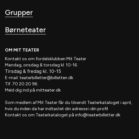
Grupper
Børneteater
OM MIT TEATER
Kontakt os om fordelsklubben
Mit Teater
Mandag, onsdag & torsdag kl. 10-16
Tirsdag
&
fredag
kl
. 10
-15
E-mail:
teaterbilletter@billetten.dk
Tlf. 70 20 20 96
Meld dig ind på
mitteater.dk
Som medlem af
Mit Teater
får du tilsendt
Teaterkataloget
i april,
hvis
du inden da har indtastet din adresse i din profil
Kontakt os om Teaterkataloget på
info@teaterbilletter.dk