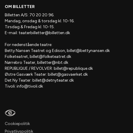
OM BILLETTER
Billetten A/S: 70 20 20 96.
Mandag, onsdag & torsdag kl. 10-16.
Tirsdag & Fredag kl. 10-15.
E-mail:
teaterbilletter@billetten.dk
For nedenstående teatre:
Betty Nansen Teatret og Edison,
billet@bettynansen.dk
Folketeatret,
billet@folketeatret.dk
Nørrebro Teater,
billetter@nbt.dk
REPUBLIQUE / REVOLVER:
billet@republique.dk
Østre Gasværk Teater:
billet@gasvaerket.dk
Det Ny Teater:
billet@detnyteater.dk
Tivoli:
info@tivoli.dk
Cookiepolitik
Privatlivspolitik