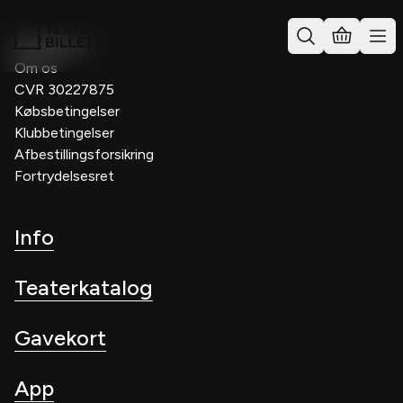
Kontakt os
Om os
CVR 30227875
Købsbetingelser
Klubbetingelser
Afbestillingsforsikring
Fortrydelsesret
Info
Teaterkatalog
Gavekort
App