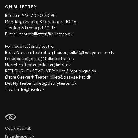
OM BILLETTER
Billetten A/S: 70 20 20 96.
Mandag, onsdag & torsdag kl. 10-16.
Tirsdag & Fredag kl. 10-15.
E-mail:
teaterbilletter@billetten.dk
For nedenstående teatre:
Betty Nansen Teatret og Edison,
billet@bettynansen.dk
Folketeatret,
billet@folketeatret.dk
Nørrebro Teater,
billetter@nbt.dk
REPUBLIQUE / REVOLVER:
billet@republique.dk
Østre Gasværk Teater:
billet@gasvaerket.dk
Det Ny Teater:
billet@detnyteater.dk
Tivoli:
info@tivoli.dk
Cookiepolitik
Privatlivspolitik