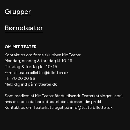
Grupper
Børneteater
OM MIT TEATER
Kontakt os om fordelsklubben
Mit Teater
Mandag, onsdag & torsdag kl. 10-16
Tirsdag
&
fredag
kl
. 10
-15
E-mail:
teaterbilletter@billetten.dk
Tlf. 70 20 20 96
Meld dig ind på
mitteater.dk
Som medlem af
Mit Teater
får du tilsendt
Teaterkataloget
i april,
hvis
du inden da har indtastet din adresse i din profil
Kontakt os om Teaterkataloget på
info@teaterbilletter.dk