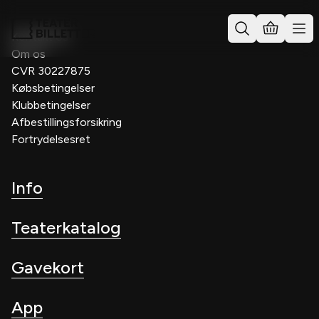
Kontakt os
Om os
CVR 30227875
Købsbetingelser
Klubbetingelser
Afbestillingsforsikring
Fortrydelsesret
Info
Teaterkatalog
Gavekort
App