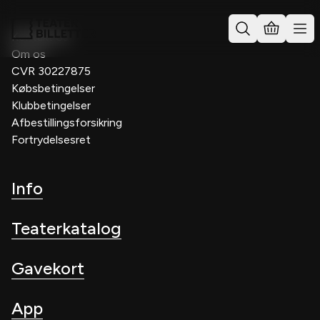
Kontakt os
Om os
CVR 30227875
Købsbetingelser
Klubbetingelser
Afbestillingsforsikring
Fortrydelsesret
Info
Teaterkatalog
Gavekort
App