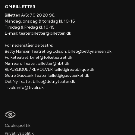
OM BILLETTER
Billetten A/S: 70 20 20 96.
Mandag, onsdag & torsdag kl. 10-16.
Tirsdag & Fredag kl. 10-15.
E-mail:
teaterbilletter@billetten.dk
For nedenstående teatre:
Betty Nansen Teatret og Edison,
billet@bettynansen.dk
Folketeatret,
billet@folketeatret.dk
Nørrebro Teater,
billetter@nbt.dk
REPUBLIQUE / REVOLVER:
billet@republique.dk
Østre Gasværk Teater:
billet@gasvaerket.dk
Det Ny Teater:
billet@detnyteater.dk
Tivoli:
info@tivoli.dk
Cookiepolitik
Privatlivspolitik