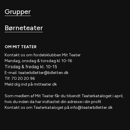
Grupper
Børneteater
OM MIT TEATER
Kontakt os om fordelsklubben
Mit Teater
Mandag, onsdag & torsdag kl. 10-16
Tirsdag
&
fredag
kl
. 10
-15
E-mail:
teaterbilletter@billetten.dk
Tlf. 70 20 20 96
Meld dig ind på
mitteater.dk
Som medlem af
Mit Teater
får du tilsendt
Teaterkataloget
i april,
hvis
du inden da har indtastet din adresse i din profil
Kontakt os om Teaterkataloget på
info@teaterbilletter.dk