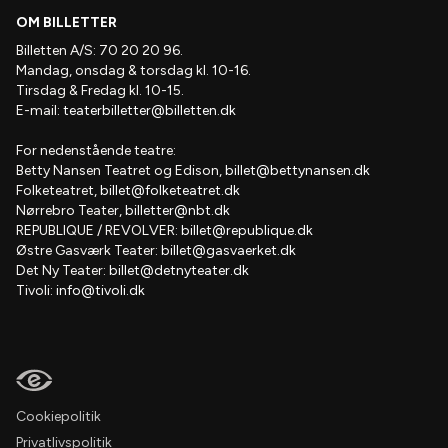
OM BILLETTER
Billetten A/S: 70 20 20 96.
Mandag, onsdag & torsdag kl. 10-16.
Tirsdag & Fredag kl. 10-15.
E-mail:
teaterbilletter@billetten.dk
For nedenstående teatre:
Betty Nansen Teatret og Edison,
billet@bettynansen.dk
Folketeatret,
billet@folketeatret.dk
Nørrebro Teater,
billetter@nbt.dk
REPUBLIQUE / REVOLVER:
billet@republique.dk
Østre Gasværk Teater:
billet@gasvaerket.dk
Det Ny Teater:
billet@detnyteater.dk
Tivoli:
info@tivoli.dk
Cookiepolitik
Privatlivspolitik