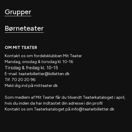
Grupper
Børneteater
OM MIT TEATER
Kontakt os om fordelsklubben
Mit Teater
Mandag, onsdag & torsdag kl. 10-16
Tirsdag
&
fredag
kl
. 10
-15
E-mail:
teaterbilletter@billetten.dk
Tlf. 70 20 20 96
Meld dig ind på
mitteater.dk
Som medlem af
Mit Teater
får du tilsendt
Teaterkataloget
i april,
hvis
du inden da har indtastet din adresse i din profil
Kontakt os om Teaterkataloget på
info@teaterbilletter.dk