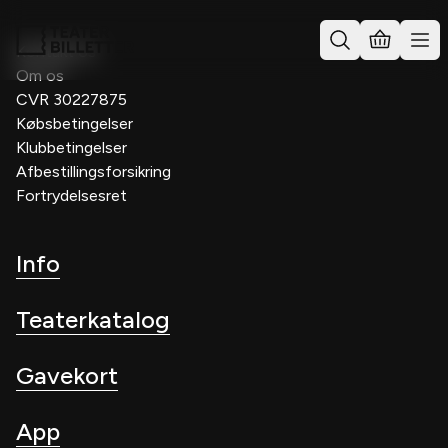
Kontakt os
Om os
CVR 30227875
Købsbetingelser
Klubbetingelser
Afbestillingsforsikring
Fortrydelsesret
Info
Teaterkatalog
Gavekort
App