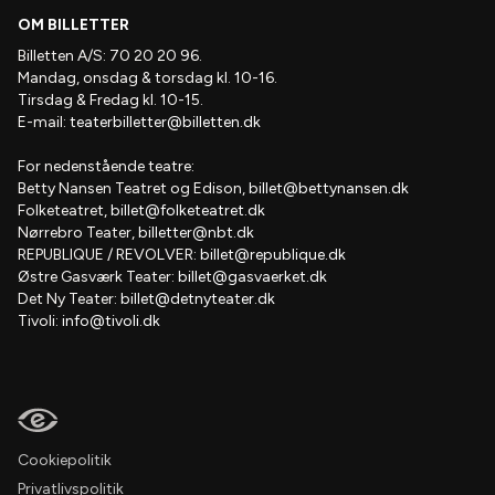
OM BILLETTER
Billetten A/S: 70 20 20 96.
Mandag, onsdag & torsdag kl. 10-16.
Tirsdag & Fredag kl. 10-15.
E-mail:
teaterbilletter@billetten.dk
For nedenstående teatre:
Betty Nansen Teatret og Edison,
billet@bettynansen.dk
Folketeatret,
billet@folketeatret.dk
Nørrebro Teater,
billetter@nbt.dk
REPUBLIQUE / REVOLVER:
billet@republique.dk
Østre Gasværk Teater:
billet@gasvaerket.dk
Det Ny Teater:
billet@detnyteater.dk
Tivoli:
info@tivoli.dk
Cookiepolitik
Privatlivspolitik