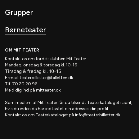
Grupper
Børneteater
OM MIT TEATER
Kontakt os om fordelsklubben
Mit Teater
Mandag, onsdag & torsdag kl. 10-16
Tirsdag
&
fredag
kl
. 10
-15
E-mail:
teaterbilletter@billetten.dk
Tlf. 70 20 20 96
Meld dig ind på
mitteater.dk
Som medlem af
Mit Teater
får du tilsendt
Teaterkataloget
i april,
hvis
du inden da har indtastet din adresse i din profil
Kontakt os om Teaterkataloget på
info@teaterbilletter.dk