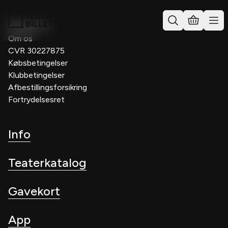
Kontakt os
Om os
CVR 30227875
Købsbetingelser
Klubbetingelser
Afbestillingsforsikring
Fortrydelsesret
Info
Teaterkatalog
Gavekort
App