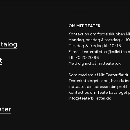
nger
Inspiration
Kalender
Nyhedsbrev
Rabatter
Skole 
OM MIT TEATER
Kontakt os om fordelsklubben
Mi
Mandag, onsdag & torsdag kl. 10
atalog
Tirsdag
&
fredag
kl
. 10
-15
E-mail:
teaterbilletter@billetten.
Tlf. 70 20 20 96
t
Meld dig ind på
mitteater.dk
Som medlem af
Mit Teater
får du
Teaterkataloget
i april, hvis
du in
indtastet din adresse i din profil
Kontakt os om Teaterkataloget 
info@teaterbilletter.dk
ater