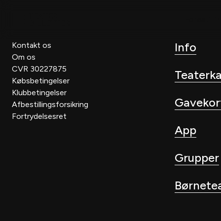
Forestilli
Info
Kontakt os
Om os
CVR 30227875
Teaterk
Købsbetingelser
Klubbetingelser
Gavekor
Afbestillingsforsikring
Fortrydelsesret
App
Grupper
Børnete