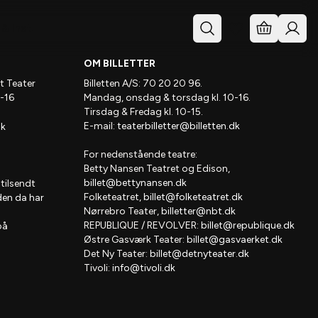
& Inst.
OM BILLETTER
t Teater
Billetten A/S: 70 20 20 96.
-16
Mandag, onsdag & torsdag kl. 10-16.
Tirsdag & Fredag kl. 10-15.
E-mail:
teaterbilletter@billetten.dk
dk
For nedenstående teatre:
Betty Nansen Teatret og Edison,
billet@bettynansen.dk
 tilsendt
Folketeatret,
billet@folketeatret.dk
den da har
Nørrebro Teater,
billetter@nbt.dk
REPUBLIQUE / REVOLVER:
billet@republique.dk
på
Østre Gasværk Teater:
billet@gasvaerket.dk
Det Ny Teater:
billet@detnyteater.dk
Tivoli:
info@tivoli.dk