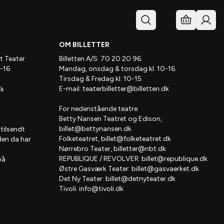
& Inst.
OM BILLETTER
t Teater
Billetten A/S: 70 20 20 96.
-16
Mandag, onsdag & torsdag kl. 10-16.
Tirsdag & Fredag kl. 10-15.
E-mail:
teaterbilletter@billetten.dk
dk
For nedenstående teatre:
Betty Nansen Teatret og Edison,
billet@bettynansen.dk
 tilsendt
Folketeatret,
billet@folketeatret.dk
den da har
Nørrebro Teater,
billetter@nbt.dk
REPUBLIQUE / REVOLVER:
billet@republique.dk
på
Østre Gasværk Teater:
billet@gasvaerket.dk
Det Ny Teater:
billet@detnyteater.dk
Tivoli:
info@tivoli.dk