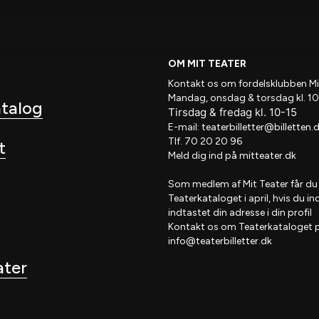
nger
Inspiration
Kalender
Nyhedsbrev
Rabatter
Skole 
OM MIT TEATER
Kontakt os om fordelsklubben
Mi
Mandag, onsdag & torsdag kl. 10
atalog
Tirsdag
&
fredag
kl
. 10
-15
E-mail:
teaterbilletter@billetten.
Tlf. 70 20 20 96
t
Meld dig ind på
mitteater.dk
Som medlem af
Mit Teater
får du
Teaterkataloget
i april, hvis
du in
indtastet din adresse i din profil
Kontakt os om Teaterkataloget 
info@teaterbilletter.dk
ater