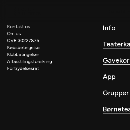
Forestilli
Info
Kontakt os
Om os
CVR 30227875
Teaterk
Købsbetingelser
Klubbetingelser
Gavekor
Afbestillingsforsikring
Fortrydelsesret
App
Grupper
Børnete