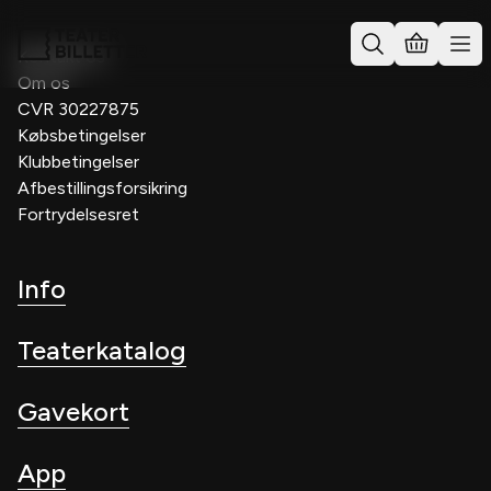
Kontakt os
Om os
CVR 30227875
Købsbetingelser
Klubbetingelser
Afbestillingsforsikring
Fortrydelsesret
Info
Teaterkatalog
Gavekort
App