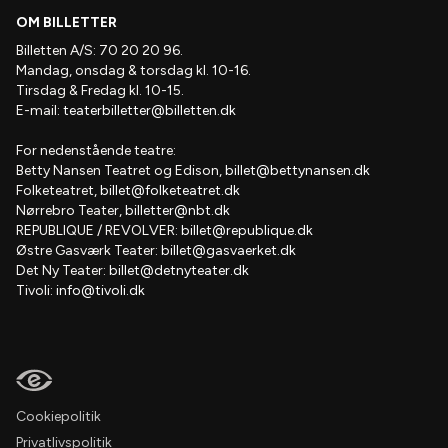
OM BILLETTER
Billetten A/S: 70 20 20 96.
Mandag, onsdag & torsdag kl. 10-16.
Tirsdag & Fredag kl. 10-15.
E-mail:
teaterbilletter@billetten.dk
For nedenstående teatre:
Betty Nansen Teatret og Edison,
billet@bettynansen.dk
Folketeatret,
billet@folketeatret.dk
Nørrebro Teater,
billetter@nbt.dk
REPUBLIQUE / REVOLVER:
billet@republique.dk
Østre Gasværk Teater:
billet@gasvaerket.dk
Det Ny Teater:
billet@detnyteater.dk
Tivoli:
info@tivoli.dk
Cookiepolitik
Privatlivspolitik