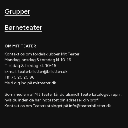
Grupper
Børneteater
OM MIT TEATER
Kontakt os om fordelsklubben
Mit Teater
Mandag, onsdag & torsdag kl. 10-16
Tirsdag
&
fredag
kl
. 10
-15
E-mail:
teaterbilletter@billetten.dk
Tlf. 70 20 20 96
Meld dig ind på
mitteater.dk
Som medlem af
Mit Teater
får du tilsendt
Teaterkataloget
i april,
hvis
du inden da har indtastet din adresse i din profil
Kontakt os om Teaterkataloget på
info@teaterbilletter.dk