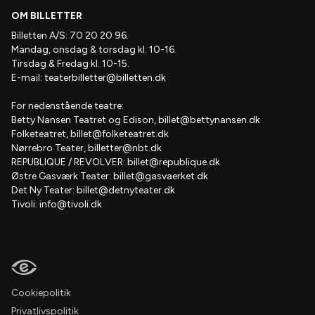
OM BILLETTER
Billetten A/S: 70 20 20 96.
Mandag, onsdag & torsdag kl. 10-16.
Tirsdag & Fredag kl. 10-15.
E-mail:
teaterbilletter@billetten.dk
For nedenstående teatre:
Betty Nansen Teatret og Edison,
billet@bettynansen.dk
Folketeatret,
billet@folketeatret.dk
Nørrebro Teater,
billetter@nbt.dk
REPUBLIQUE / REVOLVER:
billet@republique.dk
Østre Gasværk Teater:
billet@gasvaerket.dk
Det Ny Teater:
billet@detnyteater.dk
Tivoli:
info@tivoli.dk
Cookiepolitik
Privatlivspolitik