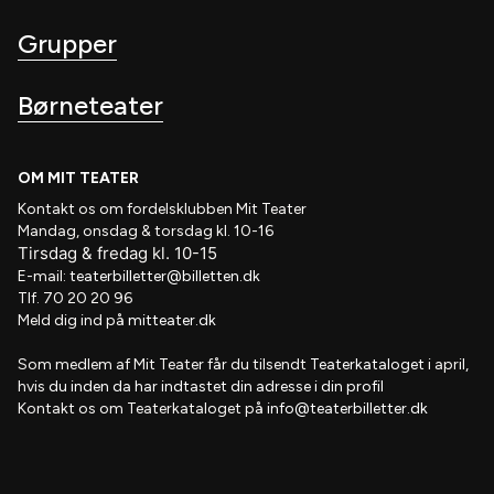
Grupper
Børneteater
OM MIT TEATER
Kontakt os om fordelsklubben
Mit Teater
Mandag, onsdag & torsdag kl. 10-16
Tirsdag
&
fredag
kl
. 10
-15
E-mail:
teaterbilletter@billetten.dk
Tlf. 70 20 20 96
Meld dig ind på
mitteater.dk
Som medlem af
Mit Teater
får du tilsendt
Teaterkataloget
i april,
hvis
du inden da har indtastet din adresse i din profil
Kontakt os om Teaterkataloget på
info@teaterbilletter.dk