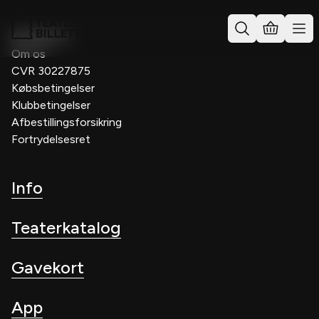
Kontakt os
Om os
CVR 30227875
Købsbetingelser
Klubbetingelser
Afbestillingsforsikring
Fortrydelsesret
Info
Teaterkatalog
Gavekort
App